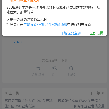
价18.82美元已跌去大半。
BLUE深蓝主题是一款漂亮优雅的商城资讯类网站主题模板，功
能强大，配置简单
这是一条系统弹窗通知示例
©
版权声明
管理员可在
主题设置-常用功能-弹窗通知
中进行相关设置
文章版权归作者所有，未经允许请勿转载。
THE END
了解深蓝主题
立即设置
O2O
喜欢就支持一下吧
点赞
点赞
分享
收藏
0
上一篇
下一篇
索尼第四季度计入近10亿美元减
微软发行总价170亿美元债券，
值：因DVD业务低迷
创今年企业发债之最