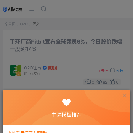
首页
O2O
正文
手环厂商Fitbit宣布全球裁员6%，今日股价跌幅
一度超14%
O2O往事
+
关注
私信
9年前发布
0
82
0
1月30日晚间消息，在发布了令人失望的第四季度业绩
后，可穿戴设备厂商Fitbit今日宣布，将在全球范围内裁员
主题模板推荐
6%。受此消息影响，Fitbit股价在今日美股早盘中跌幅一
度达到14.22%，最低达到6.18美元。相比一年内的最高股
本站采用深蓝主题建站