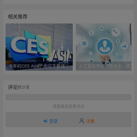
相关推荐
今年的CES Asia，你可不要错过这些自动驾驶看点
人工智能预测流感发生，高发季预测准确
评论
抢沙发
请登录后发表评论
登录
注册