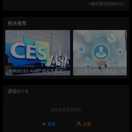
V搞定腾讯经纬SIG！
相关推荐
今年的CES Asia，你可不要错过这些自动驾驶看点
人工智能预测流感发生，高发季预测准确
评论
抢沙发
请登录后发表评论
登录
注册