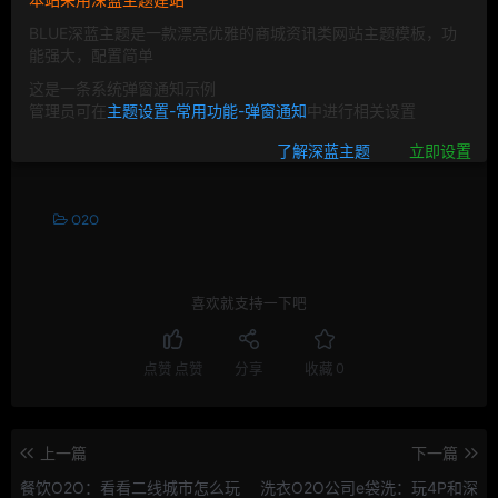
签署的“互联网
这篇文章发布很久了，已经被归档请点击
阅
BLUE深蓝主题是一款漂亮优雅的商城资讯类网站主题模板，功
读更多文章
能强大，配置简单
这是一条系统弹窗通知示例
管理员可在
主题设置-常用功能-弹窗通知
中进行相关设置
©
版权声明
文章版权归作者所有，未经允许请勿转载。
了解深蓝主题
立即设置
THE END
O2O
喜欢就支持一下吧
点赞
点赞
分享
收藏
0
上一篇
下一篇
餐饮O2O：看看二线城市怎么玩
洗衣O2O公司e袋洗：玩4P和深