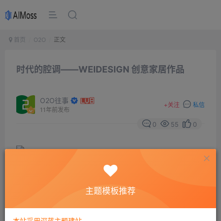
首页
O2O
正文
时代的腔调——WEIDESIGN 创意家居作品
O2O往事
+
关注
私信
11年前发布
0
55
0
主题模板推荐
WEIS:专注感官生活美学之家居品牌，2011年由海外留学
归国设计师魏杭帅先生创立。品牌依托设计创新为驱动
本站采用深蓝主题建站