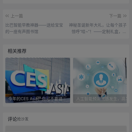
上一篇
下一篇
比巴智能早教神器——送给宝宝
神秘圣诞新年大礼，让每个孩子
的一座有声图书馆
惊呼“哇~”！——定制礼盒，限
量首发！
相关推荐
今年的CES Asia，你可不要错过这些自动驾驶看点
人工智能预测流感发生，高发季预测准确
评论
抢沙发