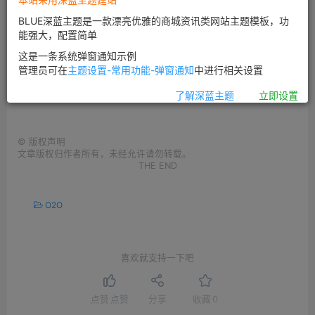
力，产品带有浓郁生活思想色彩和艺术化风格，色调简单
BLUE深蓝主题是一款漂亮优雅的商城资讯类网站主题模板，功
清新，充满灵性。WEIS寻求设计与商业的最佳平衡，坚持
能强大，配置简单
做人人都消费的起的设计品。
这是一条系统弹窗通知示例
管理员可在
主题设置-常用功能-弹窗通知
中进行相关设置
这篇文章发布很久了，已经被归档请点击
阅读更多文
章
了解深蓝主题
立即设置
©
版权声明
文章版权归作者所有，未经允许请勿转载。
THE END
O2O
喜欢就支持一下吧
点赞
点赞
分享
收藏
0