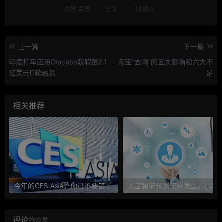
点赞
点赞
分享
收藏
0
上一篇
下一篇
印度打车应用Olacabs获软银2.1
淘宝“去啊”的五大影响和六大不
亿美元D轮融资
足
相关推荐
今年的CES Asia，你可不要错过这些自动驾驶看点
人工智能预测流感发生，高发季预测准确
评论
抢沙发