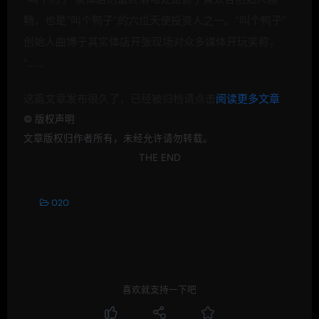
畅，也是“叫个鸭子”的六位天使投资人之一。“叫个鸭子”
创始人曲博于其实体店开张现场对众多
媒体开玩笑称，
“……
这篇文章发布很久了，已经被归档请点击
阅读更多文章
©
版权声明
文章版权归作者所有，未经允许请勿转载。
THE END
O2O
喜欢就支持一下吧