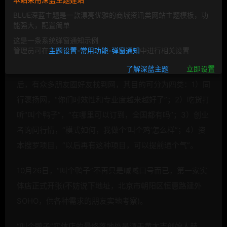
BLUE深蓝主题是一款漂亮优雅的商城资讯类网站主题模板，功
能强大，配置简单
这是一条系统弹窗通知示例
管理员可在
主题设置-常用功能-弹窗通知
中进行相关设置
自《叫个鸭子，满足你对鸭子的一切幻想！》一炮走红
了解深蓝主题
立即设置
后，有众多朋友圈好友找到网，其目的可分为四类：1）同
行褒扬网，“你们时效性和专业度越来越好了”；2）吃货打
听“叫个鸭子”，“在哪里可以订到，全国都有吗”；3）创业
者询问行情，“模式如何，我做个‘叫个鸡’怎么样”；4）资
本搜罗项目，“以后再有这种项目，可以提前通个气”。
10月26日，“叫个鸭子”不再只是喊喊口号而已，第一家实
体店正式开张(不妨说下地址，北京市朝阳区恒惠路建外
SOHO，供各种需求的朋友实地考察)。
“叫个鸭子”实体店的最终
落地处是源于黄太吉创始人赫