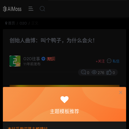
首页
O2O
正文
创始人曲博：叫个鸭子，为什么会火！
O2O往事
+
关注
私信
11年前发布
0
276
0
主题模板推荐
本站采用深蓝主题建站