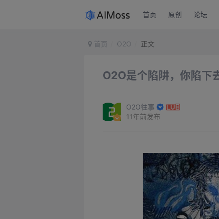
首页
原创
论坛
首页
O2O
正文
O2O是个陷阱，你陷下
O2O往事
11年前发布