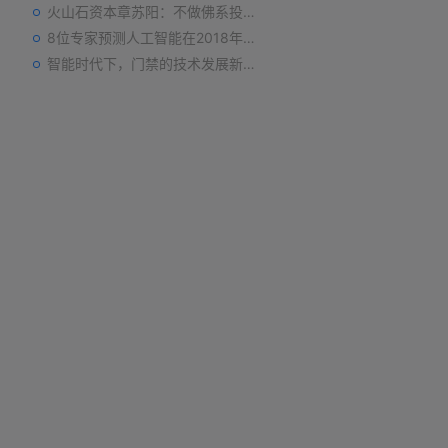
火山石资本章苏阳：不做佛系投资人，为企业价值战斗到底
8位专家预测人工智能在2018年对我们的影响
智能时代下，门禁的技术发展新趋势