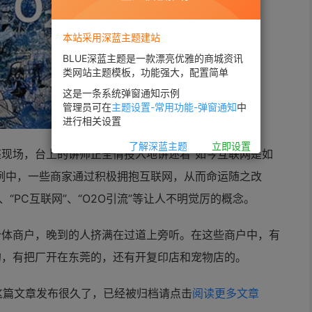
本站采用深蓝主题建站
BLUE深蓝主题是一款漂亮优雅的商城资讯
类网站主题模板，功能强大，配置简单
这是一条系统弹窗通知示例
管理员可在
主题设置-常用功能-弹窗通知
中
进行相关设置
了解深蓝主题
立即设置
现场，台上的讲师正全情投入地讲述着“如今互联网是如
例中，一些商家通过积极拥抱互联网，从而命运随之改
“PC互联网”、“
O2O引流”等让人不明觉厉的概念。
个体商户，晚到的人挤满在过道上旁听。在这些商户中，有
的，有把厂开在东莞的，还有开复印店和宠物店的。
这篇文章发布很久了，已经被归档请点击
阅读更多文章