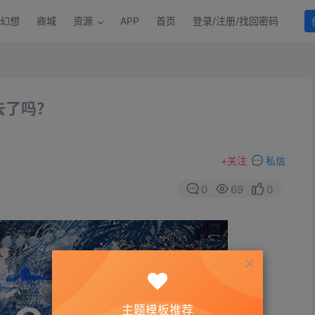
幻想
商城
资源
APP
首页
登录/注册/找回密码
去了吗？
+
关注
私信
0
69
0
主题模板推荐