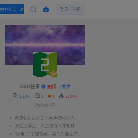
创作中心
登录
注册
O2O往事
+
关注
3.2W+
0
1
280W+
禹煊大帅哥
安防创新百人会丨闻声即可识人，虚拟诈骗的克星——声纹识别
张宏江博士：人工智能人才短缺是世界性问题
“家电”二字被雪藏，美的将全面转型智能制造？