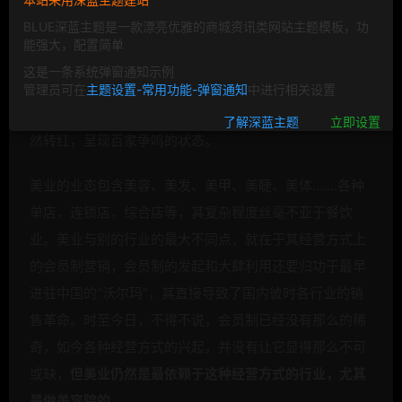
BLUE深蓝主题是一款漂亮优雅的商城资讯类网站主题模板，功
当2014年餐饮O2O平台战场一片火红的时候，美业就像个
能强大，配置简单
“反应迟钝”孩子，无论哪种互联网+模式，未见有哪种把这
这是一条系统弹窗通知示例
一行的成功倒逼了，也未见有哪家特别优秀的服务商冒
管理员可在
主题设置-常用功能-弹窗通知
中进行相关设置
头。然而，今时不同往日，短短两年时间，这片蓝海已悄
了解深蓝主题
立即设置
然转红，呈现百家争鸣的状态。
美业的业态包含美容、美发、美甲、美睫、美体…….各种
单店，连锁店，综合店等，其复杂程度丝毫不亚于餐饮
业。美业与别的行业的最大不同点，就在于其经营方式上
的会员制营销，会员制的发起和大肆利用还要归功于最早
进驻中国的“沃尔玛”，其直接导致了国内彼时各行业的销
售革命。时至今日，不得不说，会员制已经没有那么的稀
奇，如今各种经营方式的兴起，并没有让它显得那么不可
或缺，
但美业仍然是最依赖于这种经营方式的行业，尤其
是做美容院的。