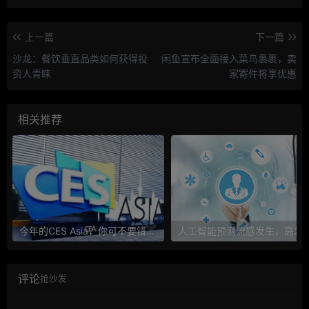
上一篇
下一篇
沙龙：餐饮垂直品类如何获得投
闲鱼宣布全面接入菜鸟裹裹，卖
资人青睐
家寄件将享优惠
相关推荐
今年的CES Asia，你可不要错过这些自动驾驶看点
人工智能预测流感发生，高发季预测准确
评论
抢沙发