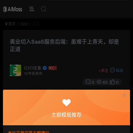
首页
O2O
正文
美业切入SaaS服务后端：虽难于上青天，却是
正道
O2O往事
+
关注
私信
10年前发布
0
63
0
摘要
美业O2O+互联网之战，这些年一直在如火如荼的进
行着，无论是主打2C流量入口的诸如新美大丽人频道，还
主题模板推荐
是被诟病为伪命题的上门到家服务，似乎都没有从商户后
端切入的SaaS服务看上去那么靠谱。
本站采用深蓝主题建站