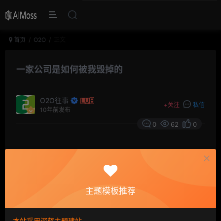
首页
O2O
正文
一家公司是如何被我毁掉的
O2O往事
+
关注
私信
10年前发布
0
62
0
摘要
歌颂成功的人太多了，而没有人会记起已经死亡的企
业。但成功的企业是相似的，而失败的企业各有各的悲
情，其实道理相通。死亡的企业都存在几个问题，项目选
主题模板推荐
择盲目跟风、股权分配、烧钱、扩张过快、内部纷争、高
调吹牛。
本站采用深蓝主题建站