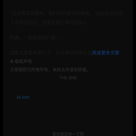
“还没有实现盈利，我们的资金已经枯竭。”说出这句话的
人名叫范新红，他是大师之味的创始人。
昨晚，一封告别信打破……
这篇文章发布很久了，已经被归档请点击
阅读更多文章
©
版权声明
文章版权归作者所有，未经允许请勿转载。
THE END
O2O
喜欢就支持一下吧