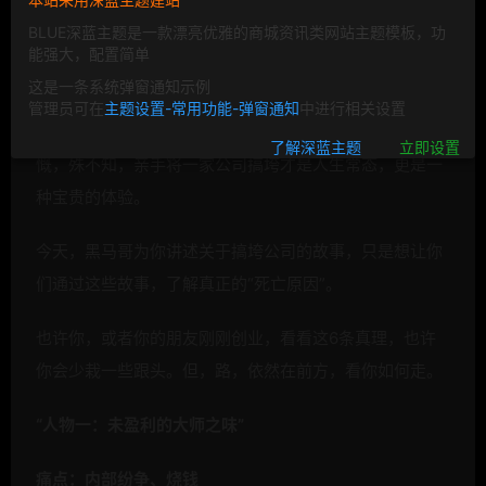
BLUE深蓝主题是一款漂亮优雅的商城资讯类网站主题模板，功
歌颂成功的人太多了，而没有人会记起已经死亡的企业。
能强大，配置简单
这是一条系统弹窗通知示例
但成功的企业是相似的，而失败的企业各有各的悲情，其
管理员可在
主题设置-常用功能-弹窗通知
中进行相关设置
实道理相通。我们乐于去倾听那些成功背后的经验和感
了解深蓝主题
立即设置
慨，殊不知，亲手将一家公司搞垮才是人生常态，更是一
种宝贵的体验。
今天，黑马哥为你讲述关于搞垮公司的故事，只是想让你
们通过这些故事，了解真正的“死亡原因”。
也许你，或者你的朋友刚刚创业，看看这6条真理，也许
你会少栽一些跟头。但，路，依然在前方，看你如何走。
“人物一：未盈利的大师之味”
痛点：内部纷争、烧钱