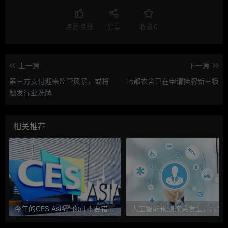
点赞
点赞
分享
收藏
0
上一篇
下一篇
第三方支付迎来监管风暴，或将
韩都衣舍已在申请挂牌新三板
触发行业洗牌
相关推荐
今年的CES Asia，你可不要错过这些自动驾驶看点
人工智能预测流感发生，高发季预测准确