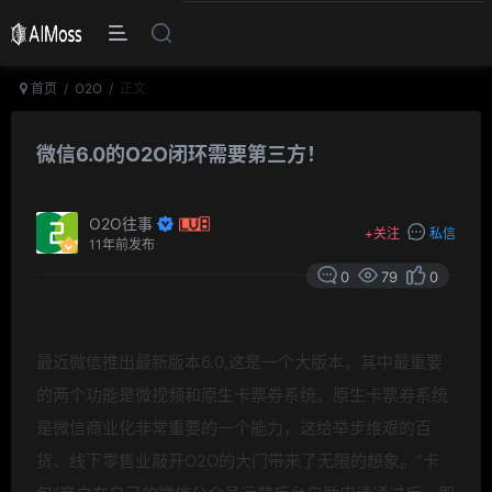
首页
O2O
正文
微信6.0的O2O闭环需要第三方！
O2O往事
+
关注
私信
11年前发布
0
79
0
最近微信推出最新版本6.0,这是一个大版本，其中最重要
的两个功能是微视频和原生卡票券系统。原生卡票券系统
是微信商业化非常重要的一个能力，这给举步维艰的百
货、线下零售业敲开
O2O的大门带来了无限的想象。“卡