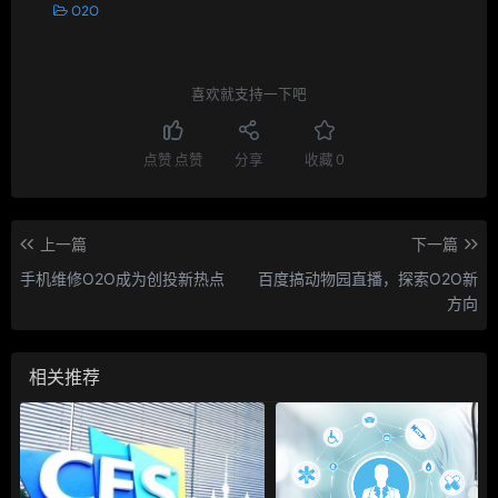
O2O
喜欢就支持一下吧
点赞
点赞
分享
收藏
0
上一篇
下一篇
手机维修O2O成为创投新热点
百度搞动物园直播，探索O2O新
方向
相关推荐