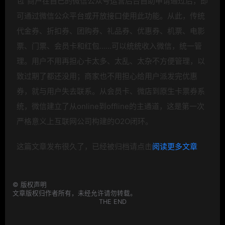
包”商户在自己的微信公众号运营后台自助申请通过后，即
可通过微信公众平台或开放接口使用此功能。从此，传统
代金券、折扣券、团购券、礼品券、优惠券、机票、电影
票、门票、会员卡和红包……可以统统收入微信，统一管
理。用户不用再担心卡太多、太乱、太杂不方便管理，以
致过期了都还没用；商家也不用担心给用户派发完优惠
券，就与用户失去联系。从会员卡、微店到原生卡票券系
统，微信建立了从online到offline的主通道，这是第一次
严格意义上互联网公司构建的
O2O闭环。
这篇文章发布很久了，已经被归档请点击
阅读更多文章
©
版权声明
文章版权归作者所有，未经允许请勿转载。
THE END