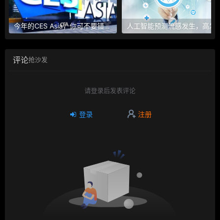
今年的CES Asia，你可不要错过这些自动驾驶看点
人工智能预测流感发生，高发季预测准确
评论
抢沙发
请登录后发表评论
登录
注册