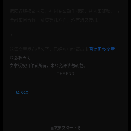
据网近期报道来看，神州专车动作频繁，从人事调整、与
金融集团合作、融资等几方面，均有消息传出。
<......
这篇文章发布很久了，已经被归档请点击
阅读更多文章
©
版权声明
文章版权归作者所有，未经允许请勿转载。
THE END
O2O
喜欢就支持一下吧