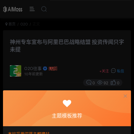
首页
O2O
正文
神州专车宣布与阿里巴巴战略结盟 投资传闻只字
未提
O2O往事
+
关注
私信
10年前更新
0
92
0
摘要
4月11日消息，神州专车于今日正式宣布与阿里巴巴
签署战略合作协议，结成战略合作伙伴关系。双方将首先
主题模板推荐
在汽车电商、大数据营销、云计算应用、高精地图及出行
大数据、智能汽车等各方面推进合作。
本站采用深蓝主题建站