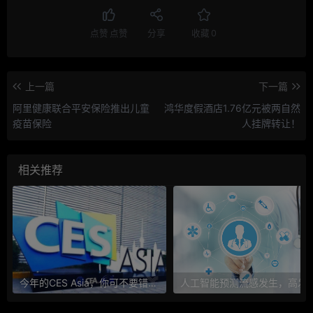
点赞
点赞
分享
收藏
0
上一篇
下一篇
阿里健康联合平安保险推出儿童
鸿华度假酒店1.76亿元被两自然
疫苗保险
人挂牌转让！
相关推荐
今年的CES Asia，你可不要错过这些自动驾驶看点
人工智能预测流感发生，高发季预测准确