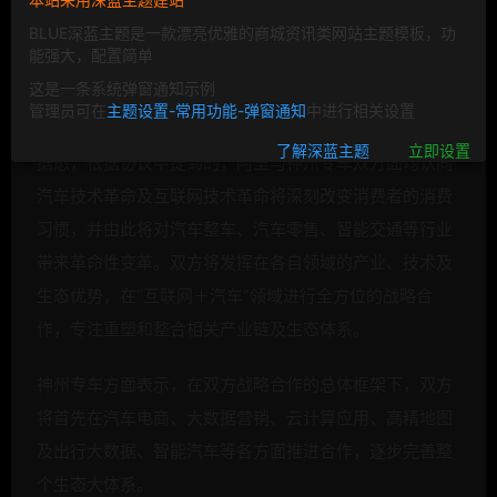
BLUE深蓝主题是一款漂亮优雅的商城资讯类网站主题模板，功
4月11日消息，神州优车股份有限公司（神州专车）于今
能强大，配置简单
日正式宣布与阿里巴巴（中国）网络技术有限公司签署战
这是一条系统弹窗通知示例
略合作协议，结成战略合作伙伴关系。
管理员可在
主题设置-常用功能-弹窗通知
中进行相关设置
了解深蓝主题
立即设置
据悉，根据协议中提到的，阿里与神州专车双方面均认同
汽车技术革命及互联网技术革命将深刻改变消费者的消费
习惯，并由此将对汽车整车、汽车零售、智能交通等行业
带来革命性变革。双方将发挥在各自领域的产业、技术及
生态优势，在“互联网＋汽车”领域进行全方位的战略合
作，专注重塑和整合相关产业链及生态体系。
神州专车方面表示，在双方战略合作的总体框架下，双方
将首先在汽车电商、大数据营销、云计算应用、高精地图
及出行大数据、智能汽车等各方面推进合作，逐步完善整
个生态大体系。