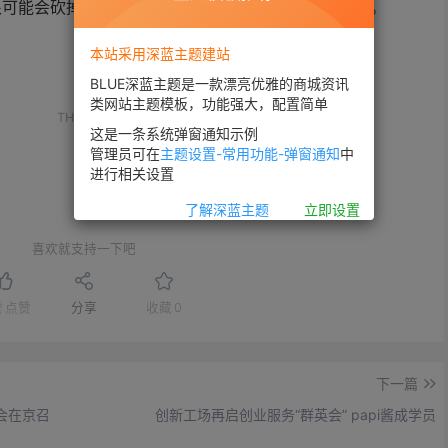
能会砍掉“s”机型，从而保证每年一(大)更新的节奏。
本站采用深蓝主题建站
BLUE深蓝主题是一款漂亮优雅的商城资讯
。
类网站主题模板，功能强大，配置简单
THE END
这是一条系统弹窗通知示例
管理员可在
主题设置-常用功能-弹窗通知
中
进行相关设置
了解深蓝主题
立即设置
喜欢就支持一下吧
赞
点赞
分享
收藏
0
下一篇
会在京召
创新工场再启创业服务“群英会” papi酱成学员