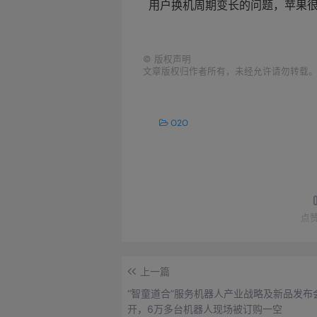
用户换机周期变长的问题，苹果很可
©
版权声明
文章版权归作者所有，未经允许请勿转载
O2O
点
上一篇
“智童道合”服务机器人产业战略及新品发布
开，6万多台机器人现场被订购一空