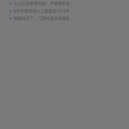
火山石资本章苏阳：不做佛系投资人，为企业价值战斗到底
8位专家预测人工智能在2018年对我们的影响
智能时代下，门禁的技术发展新趋势