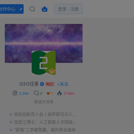
创作中心
登录
注册
O2O往事
+
关注
3.2W+
0
1
279W+
禹煊大帅哥
安防创新百人会丨闻声即可识人，虚拟诈骗的克星——声纹识别
张宏江博士：人工智能人才短缺是世界性问题
“家电”二字被雪藏，美的将全面转型智能制造？