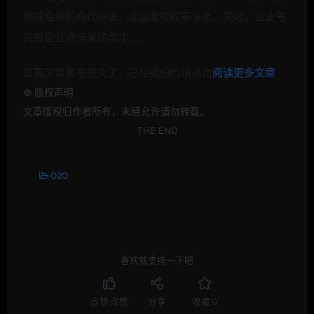
照或组织机构代码证，及运营授权等信息。同时，企业号
只有企业通信录成员才……
这篇文章发布很久了，已经被归档请点击
阅读更多文章
©
版权声明
文章版权归作者所有，未经允许请勿转载。
THE END
O2O
喜欢就支持一下吧
点赞
点赞
分享
收藏
0