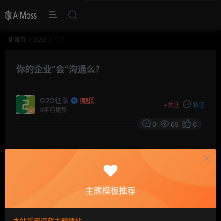
首页
O2O
正文
你的企业”会“沟通么？
O2O往事
+
关注
私信
9年前更新
0
65
0
摘要
当今时代，企业IM公司不断涌现，在企业中发挥着巨
大作用，它可以帮助企业沟通内部关系，协调工作任务，
提高员工工作效率，化解工作中的矛盾和问题，可以说在
主题模板推荐
企业中起着不可磨灭的作用。今天网对IM企业进行了盘
点。
本站采用深蓝主题建站