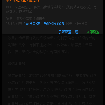
BLUE深蓝主题是一款漂亮优雅的商城资讯类网站主题模板，功
随着互联网信息技术的发展，企业产业不断崛起，所以企
能强大，配置简单
业内部沟通变得尤为重要，一个组织的沟通效果决定了这
这是一条系统弹窗通知示例
管理员可在
主题设置-常用功能-弹窗通知
中进行相关设置
个企业的管理效率，在企业的经营管理过程中，如果能做
好组织沟通工作，对促进企业目标的实现起到事半功倍的
了解深蓝主题
立即设置
效果。畅通而有效的组织沟通，有利于信息在组织内部的
沟通和共享，有利于提高企业工作效率，增强民主管理工
作，促进组织决策向科学性合理性迈进。
微信企业号
微信企业号，是微信2014年推出的新产品，主要是针对企
业进行管理的平台，企业号将在移动互联网上，为企业提
供对内部员工的管理、沟通与服务。微信企业号面向特定
企业员工，定位为微信为企业提供的移动应用入口。微信
企业号运营者在注册时需要提供身份证明、企业的营业执