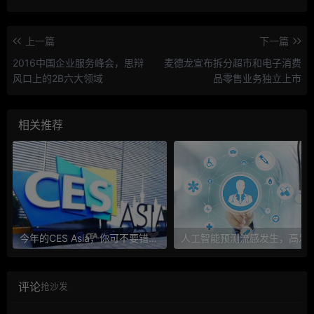
上一篇
下一篇
2016中国企业服务峰会，思辩
麦德龙宣布拆分超市和电子消费
风口上的2B六大领域
品零售业务独立上市
相关推荐
今年的CES Asia，你可不要错过这些自动驾驶看点
人工智能预测流感发生，高发季预测准确
评论
抢沙发