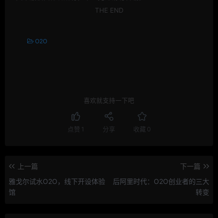
THE END
O2O
喜欢就支持一下吧
点赞
1
分享
收藏
0
上一篇
下一篇
雅戈尔试水O2O，线下开设体验
后阿里时代：O2O创业者的三大
馆
转变