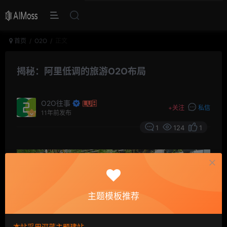
首页
O2O
正文
揭秘：阿里低调的旅游O2O布局
O2O往事
+
关注
私信
11年前发布
1
124
1
主题模板推荐
本站采用深蓝主题建站