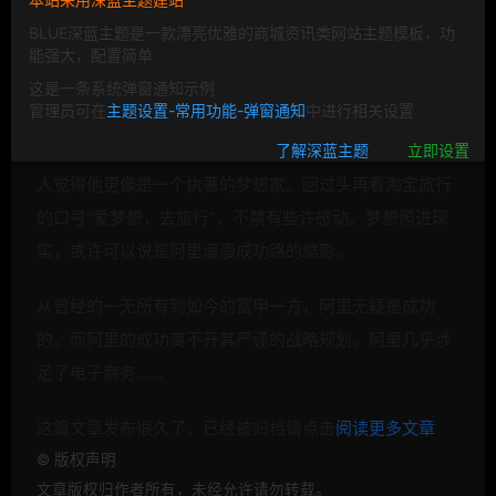
BLUE深蓝主题是一款漂亮优雅的商城资讯类网站主题模板，功
能强大，配置简单
这是一条系统弹窗通知示例
管理员可在
主题设置-常用功能-弹窗通知
中进行相关设置
看《扬子江的大鳄》纪录片，马云坚定的信念和理想，让
了解深蓝主题
立即设置
人觉得他更像是一个执著的梦想家。回过头再看淘宝旅行
的口号“爱梦想，去旅行”，不禁有些许感动。梦想照进现
实，或许可以说是
阿里漫漫成功路的缩影。
从曾经的一无所有到如今的富甲一方，
阿里无疑是成功
的。而
阿里的成功离不开其严谨的战略规划。
阿里几乎涉
足了电子商务……
这篇文章发布很久了，已经被归档请点击
阅读更多文章
©
版权声明
文章版权归作者所有，未经允许请勿转载。