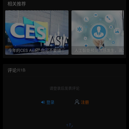
相关推荐
今年的CES Asia，你可不要错过这些自动驾驶看点
人工智能预测流感发生，高发季预测准确
评论
共1条
请登录后发表评论
登录
注册