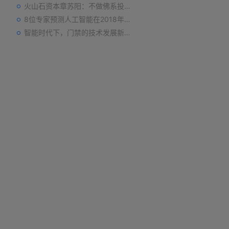
火山石资本章苏阳：不做佛系投资人，为企业价值战斗到底
8位专家预测人工智能在2018年对我们的影响
智能时代下，门禁的技术发展新趋势