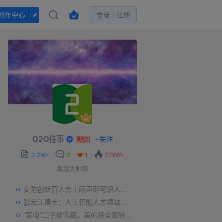
创作中心
登录
注册
O2O往事
+
关注
3.2W+
0
1
279W+
禹煊大帅哥
安防创新百人会丨闻声即可识人，虚拟诈骗的克星——声纹识别
张宏江博士：人工智能人才短缺是世界性问题
“家电”二字被雪藏，美的将全面转型智能制造？