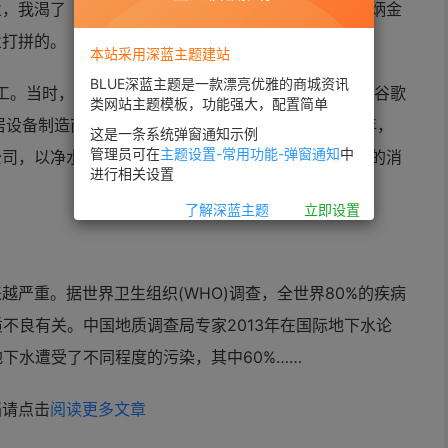
业，我渴了（上海我渴了智能科技有限公司）创始人林炳金
业打拼的。
本站采用深蓝主题建站
BLUE深蓝主题是一款漂亮优雅的商城资讯
工。当时，硬件联网的概念并没有兴起。2014年1月，谷歌
类网站主题模板，功能强大，配置简单
居设备制造商Nest，智能家居的概念在国内兴起。同年，
这是一条系统弹窗通知示例
管理员可在
主题设置-常用功能-弹窗通知
中
公司，以净水机为切入点，林炳金看到的是厨房场景下的消
进行相关设置
了解深蓝主题
立即设置
越严重。据世界卫生组织(WHO)调查，全世界80%的疾病
质不良有关。中国地质调查局专家2013年在国际地下水论
地下水遭受了不同程度的污染，其中60%……
档请点击
阅读更多文章