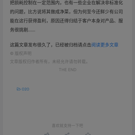
把损耗控制在一定范围内，也有一些企业在解决非标准化
的问题，比方说将其做成净菜，但为何至今还鲜少有公司
能在这行获得盈利，原因还得归结于客户本身对产品、服
务很挑剔……
这篇文章发布很久了，已经被归档请点击
阅读更多文章
©
版权声明
文章版权归作者所有，未经允许请勿转载。
THE END
O2O
喜欢就支持一下吧