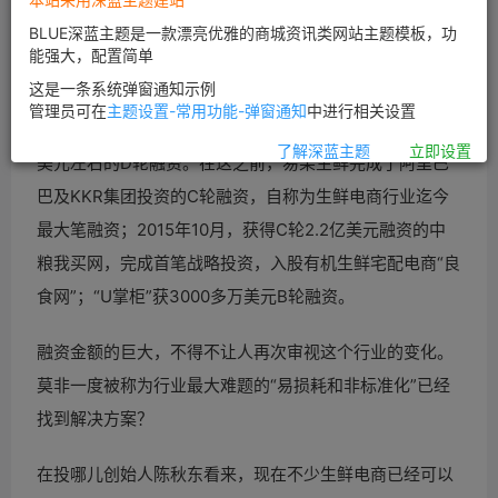
BLUE深蓝主题是一款漂亮优雅的商城资讯类网站主题模板，功
“生鲜风”又来了？
能强大，配置简单
这是一条系统弹窗通知示例
从投资情况看，似乎的确如此。最近，有网媒称，从知情
管理员可在
主题设置-常用功能-弹窗通知
中进行相关设置
人士处获悉，主营进口水果的生鲜电商“天天果园”已获1亿
了解深蓝主题
立即设置
美元左右的D轮融资。在这之前，易果生鲜完成了阿里巴
巴及KKR集团投资的C轮融资，自称为生鲜电商行业迄今
最大笔融资；2015年10月，获得C轮2.2亿美元融资的中
粮我买网，完成首笔战略投资，入股有机生鲜宅配电商“良
食网”；“U掌柜”获3000多万美元B轮融资。
融资金额的巨大，不得不让人再次审视这个行业的变化。
莫非一度被称为行业最大难题的“易损耗和非标准化”已经
找到解决方案？
在投哪儿创始人陈秋东看来，现在不少生鲜电商已经可以