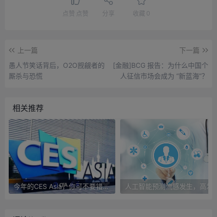
点赞
点赞
分享
收藏
0
上一篇
下一篇
愚人节笑话背后，O2O觊觎者的
[金融]BCG 报告：为什么中国个
厮杀与恐慌
人征信市场会成为 “新蓝海”？
相关推荐
今年的CES Asia，你可不要错过这些自动驾驶看点
人工智能预测流感发生，高发季预测准确