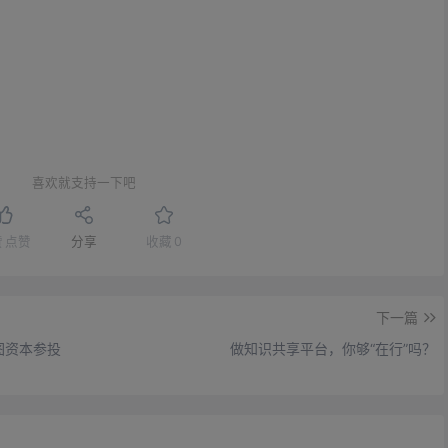
喜欢就支持一下吧
赞
点赞
分享
收藏
0
下一篇
图资本参投
做知识共享平台，你够“在行”吗？