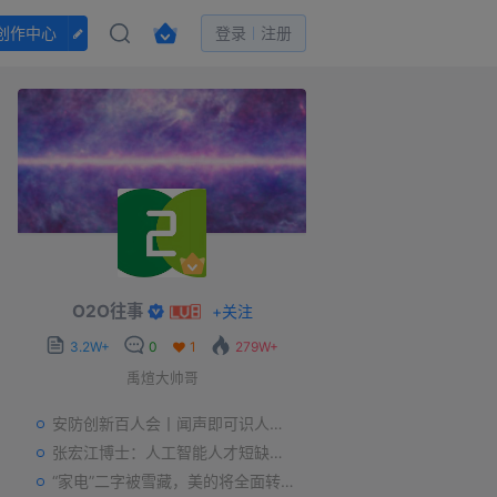
创作中心
登录
注册
O2O往事
+
关注
3.2W+
0
1
279W+
禹煊大帅哥
安防创新百人会丨闻声即可识人，虚拟诈骗的克星——声纹识别
张宏江博士：人工智能人才短缺是世界性问题
“家电”二字被雪藏，美的将全面转型智能制造？