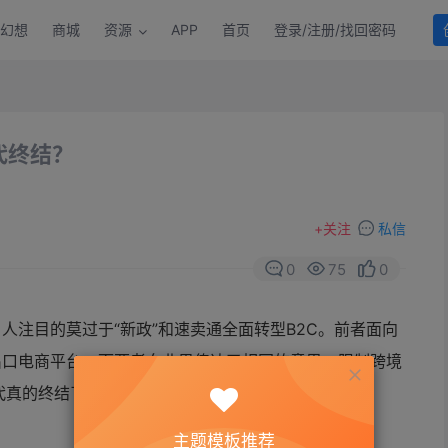
幻想
商城
资源
APP
首页
登录/注册/找回密码
代终结？
+
关注
私信
0
75
0
人注目的莫过于“新政”和速卖通全面转型B2C。前者面向
出口电商平台，而两者向业界传达了相同的意思：限制跨境
代真的终结了？
主题模板推荐