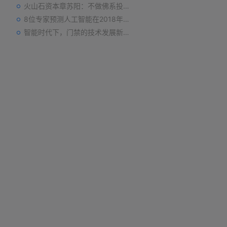
火山石资本章苏阳：不做佛系投资人，为企业价值战斗到底
8位专家预测人工智能在2018年对我们的影响
智能时代下，门禁的技术发展新趋势