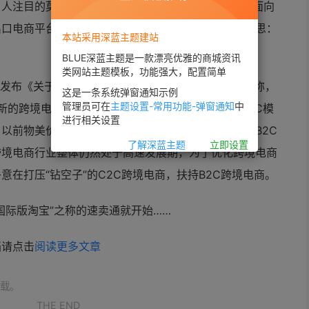
人注目的莫过于“新政”和速卖通全面转型B2C。前者面向
出口电商平台，而两者向跨境电商行业传达了相同的意思：
本站采用深蓝主题建站
BLUE深蓝主题是一款漂亮优雅的商城资讯
类网站主题模板，功能强大，配置简单
委发布《关于跨境电子商务零售进口税收政策的通知》称，
这是一条系统弹窗通知示例
管理员可在
主题设置-常用功能-弹窗通知
中
施新的跨境电子商务零售进口税收政策。在新政下，C2C模
进行相关设置
以前物美价廉的主打品类商品价格将会大幅提高，而B2C
了解深蓝主题
立即设置
跨境电商行业整体仍然处于高速发展期，为了优化跨境电商
在打压“钻空子”的C2C跨境电商，扶持B2C跨境电商。
国际版淘宝”之称的速卖通就开始……
档请点击
阅读更多文章
载。
THE END