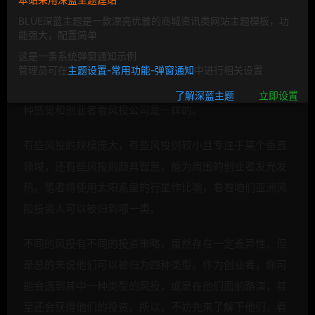
风险投资人可以分四类，看看有没有你的菜吧？
BLUE深蓝主题是一款漂亮优雅的商城资讯类网站主题模板，功
能强大，配置简单
这是一条系统弹窗通知示例
你有过野营旅行的经历吗？晚上躺在帐篷里，看着夜空中
管理员可在
主题设置-常用功能-弹窗通知
中进行相关设置
闪闪发光的繁星，有没有一种遥不可及的感觉。没错，这
了解深蓝主题
立即设置
种感觉和创业者看风投公司是一样的。
有些风投的规模庞大，有些风投则较小且专注于某个垂直
领域，还有些风投则颇具智慧，能为周围的创业者发光发
热。笔者将使用太阳系里的行星作比喻，看看咱们亚洲风
险投资人可以被归到哪一类。
不同的风投有不同的投资策略，虽然存在一定差异性，但
是总的来说他们可以被归为四种类型。作为创业者，你可
能会遇到其中一种类型的风投，或是在他们面前路演，甚
至还会获得他们的投资。所以，不妨先来了解下他们，看