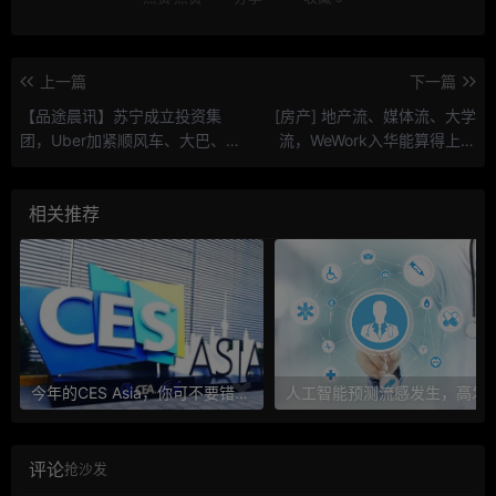
上一篇
下一篇
【品途晨讯】苏宁成立投资集
[房产] 地产流、媒体流、大学
团，Uber加紧顺风车、大巴、
流，WeWork入华能算得上几
外卖和物流产品打造！
流？
相关推荐
今年的CES Asia，你可不要错过这些自动驾驶看点
人工智能预测流感发生，高发季预测准确
评论
抢沙发