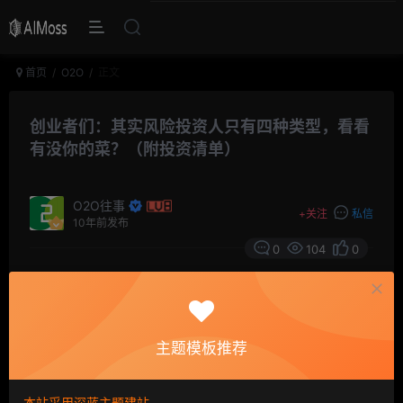
首页
O2O
正文
创业者们：其实风险投资人只有四种类型，看看
有没你的菜？（附投资清单）
O2O往事
+
关注
私信
10年前发布
0
104
0
摘要
调研公司CBInsights和审计与咨询服务公司毕马威
(KPMG)在今年开年联合发布报告称，2015年全球风险投
主题模板推荐
资额达到了1285亿美元，在这其中亚洲占30%。那么这近
400亿美元的资金掌握在哪些人手里呢？本文总结称亚洲
本站采用深蓝主题建站