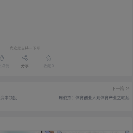
喜欢就支持一下吧
赞
点赞
分享
收藏
0
下一篇
启赋资本领投
周俊杰：体育创业人观体育产业之崛起