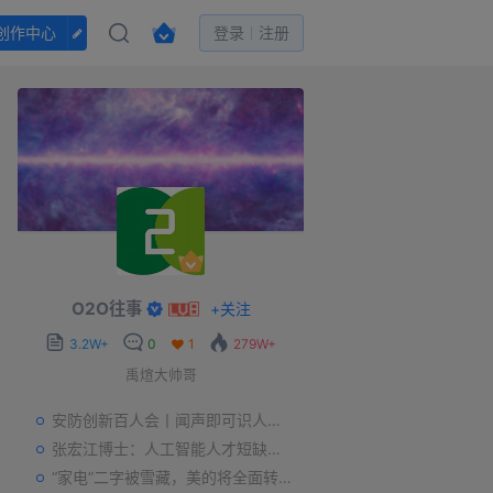
创作中心
登录
注册
O2O往事
+
关注
3.2W+
0
1
279W+
禹煊大帅哥
安防创新百人会丨闻声即可识人，虚拟诈骗的克星——声纹识别
张宏江博士：人工智能人才短缺是世界性问题
“家电”二字被雪藏，美的将全面转型智能制造？