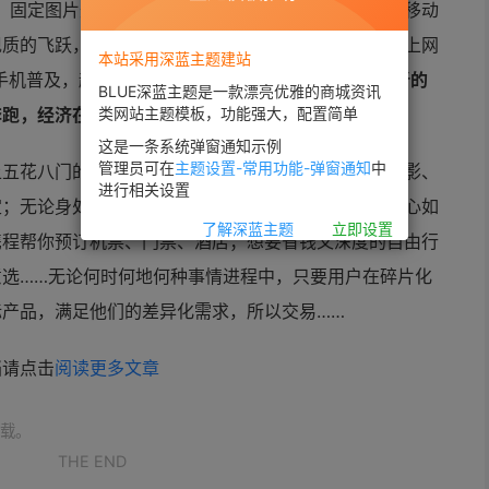
飞，固定图片升华到GIF格式、视频模式，一切业态接受移动
现质的飞跃，经济也借着智能手机奔跑起来。以前多数上网
本站采用深蓝主题建站
手机普及，越来越多人开始进入手机预订年代。
这是新的
BLUE深蓝主题是一款漂亮优雅的商城资讯
奔跑，经济在行走。
类网站主题模板，功能强大，配置简单
这是一条系统弹窗通知示例
管理员可在
主题设置-常用功能-弹窗通知
中
上五花八门的应用随时随地满足个人需求。吃饭、看电影、
进行相关设置
定；无论身处何地打开淘宝、天猫、美丽说就能买到称心如
了解深蓝主题
立即设置
携程帮你预订机票、门票、酒店；想要省钱又深度的自由行
选……无论何时何地何种事情进程中，只要用户在碎片化
产品，满足他们的差异化需求，所以交易……
档请点击
阅读更多文章
载。
THE END