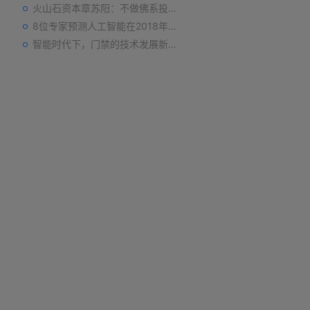
火山石资本章苏阳：不做佛系投资人，为企业价值战斗到底
8位专家预测人工智能在2018年对我们的影响
智能时代下，门禁的技术发展新趋势