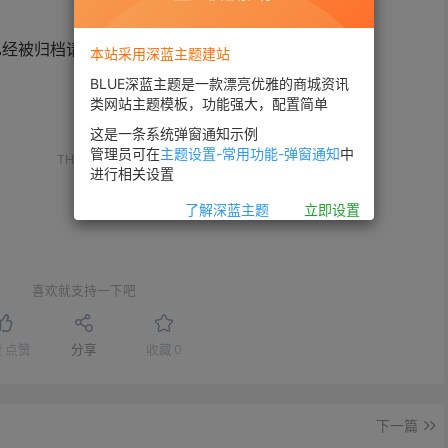
已经被归档请点击
阅读更多文章
本站采用深蓝主题建站
BLUE深蓝主题是一款漂亮优雅的商城资讯
类网站主题模板，功能强大，配置简单
这是一条系统弹窗通知示例
。
管理员可在
主题设置-常用功能-弹窗通知
中
THE END
进行相关设置
了解深蓝主题
立即设置
喜欢就支持一下吧
赞
点赞
分享
收藏
0
下一篇