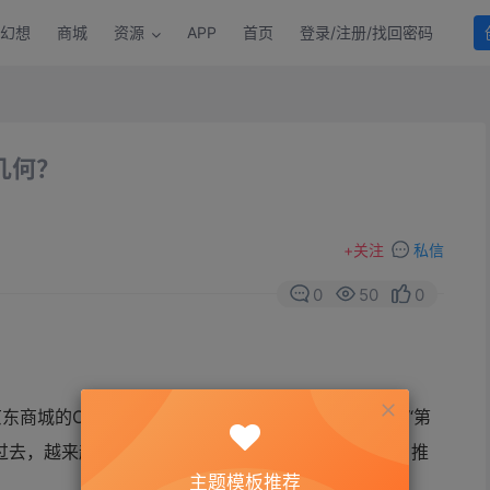
幻想
商城
资源
APP
首页
登录/注册/找回密码
几何？
+
关注
私信
0
50
0
京东商城的
O2O合作项目备受关注，甚至有人将其比作“第
过去，越来越多的实体门店开始与
电商巨头寻求合作，推
主题模板推荐