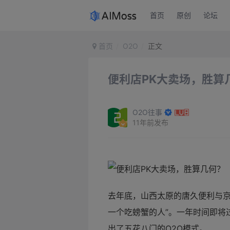
首页
原创
论坛
首页
O2O
正文
便利店PK大卖场，胜算
O2O往事
11年前发布
去年底，山西太原的唐久便利与
一个吃螃蟹的人”。一年时间即将
出了五花八门的
O2O模式。