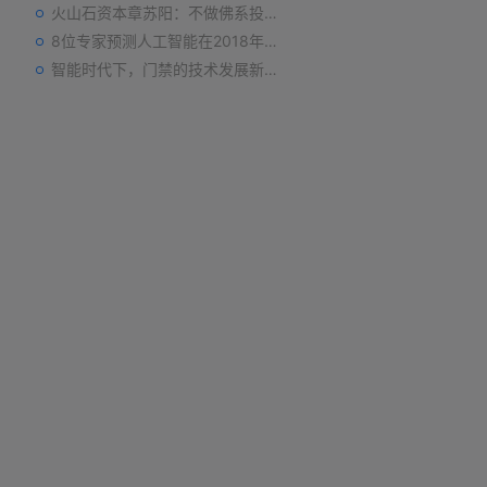
火山石资本章苏阳：不做佛系投资人，为企业价值战斗到底
8位专家预测人工智能在2018年对我们的影响
智能时代下，门禁的技术发展新趋势