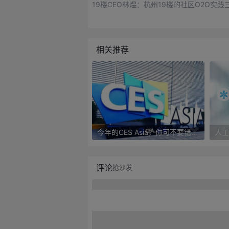
19楼CEO林煜：杭州19楼的社区O2O实践
相关推荐
今年的CES Asia，你可不要错过这些自动驾驶看点
评论
抢沙发