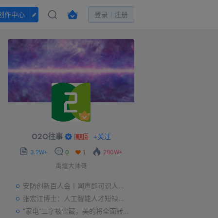
创作中心
登录
注册
O2O往事
+
关注
3.2W+
0
1
280W+
禹煊大帅哥
安防创新百人会丨闻声即可识人，虚拟诈骗的克星——声纹识别
张宏江博士：人工智能人才短缺是世界性问题
“家电”二字被雪藏，美的将全面转型智能制造？