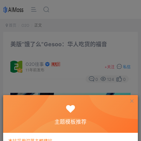
首页
O2O
正文
美版“饿了么”Gesoo：华人吃货的福音
O2O往事
+
关注
私信
11年前发布
0
124
0
主题模板推荐
本站采用深蓝主题建站