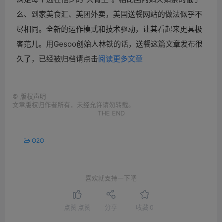
么、到家美食汇、美团外卖，美国送餐网站的做法似乎不
尽相同。全新的运作模式和技术驱动，让其看起来更具极
客范儿。用Gesoo创始人林铁的话，送餐
这篇文章发布很
久了，已经被归档请点击
阅读更多文章
©
版权声明
文章版权归作者所有，未经允许请勿转载。
THE END
O2O
喜欢就支持一下吧
点赞
点赞
分享
收藏
0