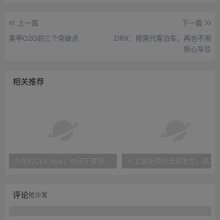
上一篇
下一篇
美甲O2O的三个突破点
ZIRX：按需代客泊车，再也不用
担心车位
相关推荐
今年的CES Asia，你可不要错过这些自动驾驶看点
人工智能预测流感发生，高发季预测准确
评论
抢沙发