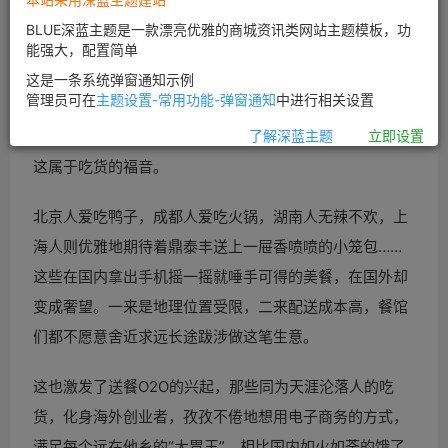
BLUE深蓝主题是一款漂亮优雅的商城资讯类网站主题模板，功
能强大，配置简单
这是一条系统弹窗通知示例
管理员可在
主题设置-常用功能-弹窗通知
中进行相关设置
国内送餐网站到家美食汇日前拿到京东的B轮追加融资，
了解深蓝主题
立即设置
这属于吃货的福音。
北京人爱吃鸭子，成都人爱吃火锅，湖南人无辣不欢，上
海人则优雅地期待着鼎泰丰送上一屉香喷喷的小笼包……
这些在国内拿出手机摇一摇就唾手可得的美餐，在国外却
变成奢望。一来是地理位置受限，二来配送成本高，餐馆
们都不愿意舍近求远长途跋涉做这笔生意。
这也激发了送餐
O2O的兴起，那些同为天涯沦落人的吃
货，化身海外
创业者，孜孜不倦地想用电子商务的方式，
满足每个远在他乡的“大胃王”。相比国内如火如荼的饿了