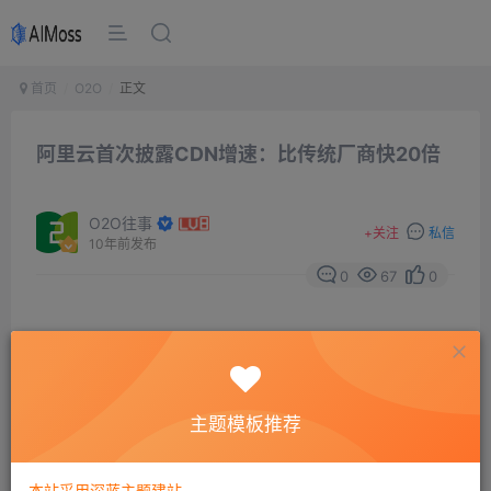
首页
O2O
正文
阿里云首次披露CDN增速：比传统厂商快20倍
O2O往事
+
关注
私信
10年前发布
0
67
0
新浪科技消息，阿里云今日发布极速CDN6.0版，并首次
提出CloudDeliveryNetwork(云分发网络)理念。新版
CDN融合云计算和大数据技术，涵盖视频和移动两个解决
主题模板推荐
方案以及大数据分析、HTTPS加速等新功能，为客户提供
一站式的云CDN解决方案。与此同时，阿里云也透露2015
本站采用深蓝主题建站