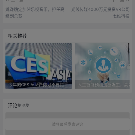
姚谦确定加盟乐视音乐，担任高
光线传媒4000万元投资VR公司
级副总裁
七维科技
相关推荐
今年的CES Asia，你可不要错过这些自动驾驶看点
人工智能预测流感发生，高发季预测准确
评论
抢沙发
请登录后发表评论