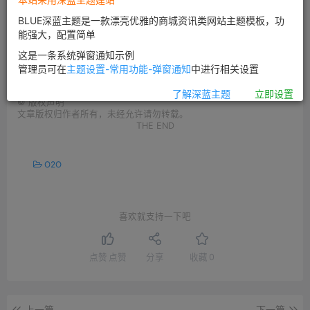
年云CDN客户数已突破10万，客户规模是传统CDN厂商客
BLUE深蓝主题是一款漂亮优雅的商城资讯类网站主题模板，功
户之和的20倍；营收同比增长800%，增速比传统服务商
能强大，配置简单
增速快约20倍。
这是一条系统弹窗通知示例
管理员可在
主题设置-常用功能-弹窗通知
中进行相关设置
了解深蓝主题
立即设置
©
版权声明
文章版权归作者所有，未经允许请勿转载。
THE END
O2O
喜欢就支持一下吧
点赞
点赞
分享
收藏
0
上一篇
下一篇