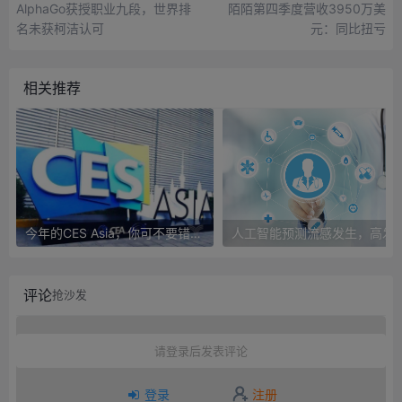
AlphaGo获授职业九段，世界排
陌陌第四季度营收3950万美
名未获柯洁认可
元：同比扭亏
相关推荐
今年的CES Asia，你可不要错过这些自动驾驶看点
人工智能预测流感发生，高发季预测准确
评论
抢沙发
请登录后发表评论
登录
注册