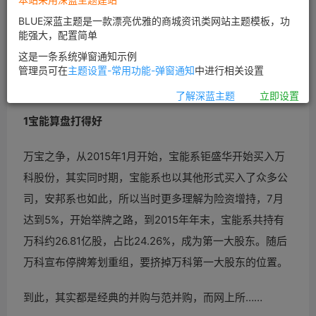
宏图昨天发完文章仔细想了想，万宝之争到现在这个节骨
BLUE深蓝主题是一款漂亮优雅的商城资讯类网站主题模板，功
眼的细节，再扫了扫全网的论点，总觉得宝能似乎是赢家
能强大，配置简单
啊？
这是一条系统弹窗通知示例
管理员可在
主题设置-常用功能-弹窗通知
中进行相关设置
宏图不才，先简单说几点，大家想想。
了解深蓝主题
立即设置
1
宝能算盘打得好
万宝之争，从2015年1月开始，宝能系钜盛华开始买入万
科股份，其实同时期，宝能系也以其他形式买入了众多公
司，安邦系也如此，所以当时更多理解为险资增持，7月
达到5%，开始举牌之路，到2015年年末，宝能系共持有
万科约26.81亿股，占比24.26%，成为第一大股东。随后
万科宣布停牌筹划重组，要挤掉万科第一大股东的位置。
到此，其实都是经典的并购与范并购，而网上所……