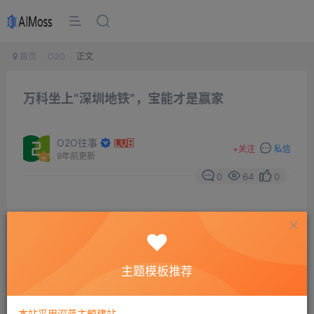
首页
O2O
正文
万科坐上“深圳地铁”，宝能才是赢家
O2O往事
+
关注
私信
9年前更新
0
64
0
摘要
宏图昨天发完文章仔细想了想，万宝之争到现在这个
节骨眼的细节，再扫了扫全网的论点，总觉得宝能似乎是
赢家啊？宏图不才，先简单说几点，大家想想。1宝能算盘
主题模板推荐
打得好万宝之争，从2015年1月开始，宝能系钜盛华
本站采用深蓝主题建站