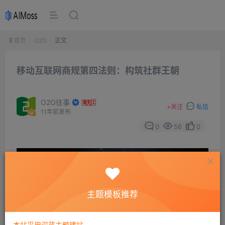
首页
O2O
正文
移动互联网商规第四法则：构筑社群王朝
O2O往事
+
关注
私信
11年前发布
0
56
0
主题模板推荐
本站采用深蓝主题建站