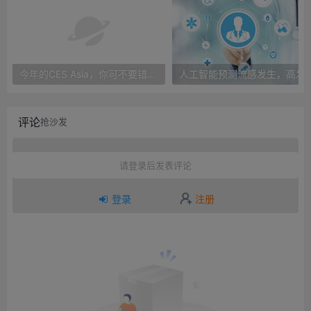
今年的CES Asia，你可不要错过这些自动驾驶看点
人工智能预测流感发生，高发季预测准确
评论
抢沙发
请登录后发表评论
登录
注册