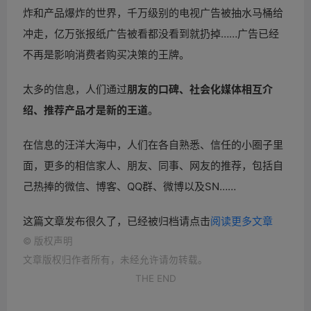
炸和产品爆炸的世界，千万级别的电视广告被抽水马桶给
冲走，亿万张报纸广告被看都没看到就扔掉……广告已经
不再是影响消费者购买决策的王牌。
太多的信息，人们通过
朋友的口碑、社会化
媒体相互介
绍、推荐产品才是新的王道
。
在信息的汪洋大海中，人们在各自熟悉、信任的小圈子里
面，更多的相信家人、朋友、同事、网友的推荐，包括自
己热捧的微信、博客、QQ群、微博以及SN……
这篇文章发布很久了，已经被归档请点击
阅读更多文章
©
版权声明
文章版权归作者所有，未经允许请勿转载。
THE END