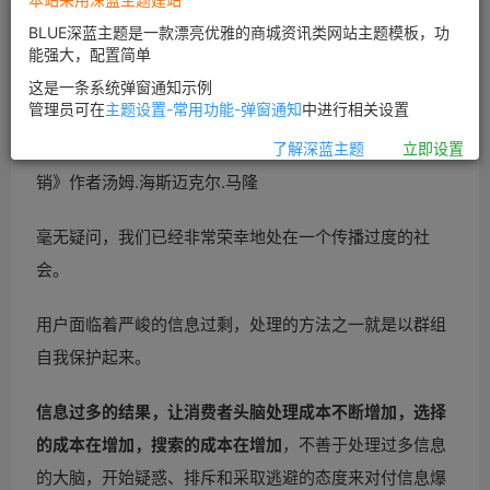
BLUE深蓝主题是一款漂亮优雅的商城资讯类网站主题模板，功
能强大，配置简单
这是一条系统弹窗通知示例
管理员可在
主题设置-常用功能-弹窗通知
中进行相关设置
互联网已经深刻的改变了人类的群体构成方式——《湿营
了解深蓝主题
立即设置
销》作者汤姆.海斯迈克尔.马隆
毫无疑问，我们已经非常荣幸地处在一个传播过度的社
会。
用户面临着严峻的信息过剩，处理的方法之一就是以群组
自我保护起来。
信息过多的结果，让消费者头脑处理成本不断增加，选择
的成本在增加，搜索的成本在增加
，不善于处理过多信息
的大脑，开始疑惑、排斥和采取逃避的态度来对付信息爆