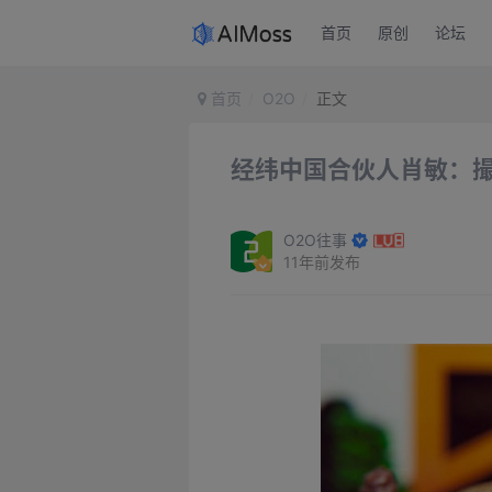
首页
原创
论坛
首页
O2O
正文
经纬中国合伙人肖敏：撮
O2O往事
11年前发布