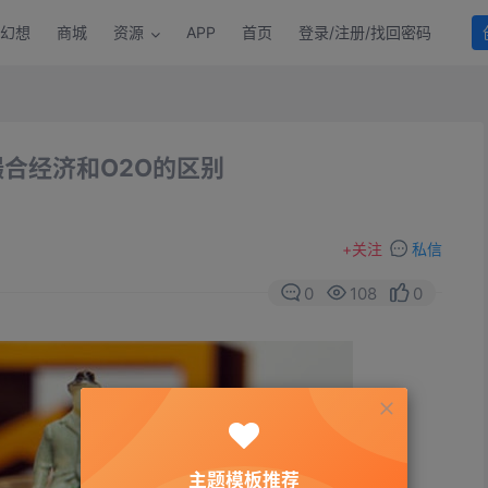
幻想
商城
资源
APP
首页
登录/注册/找回密码
合经济和O2O的区别
+
关注
私信
0
108
0
主题模板推荐