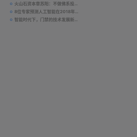
火山石资本章苏阳：不做佛系投资人，为企业价值战斗到底
8位专家预测人工智能在2018年对我们的影响
智能时代下，门禁的技术发展新趋势