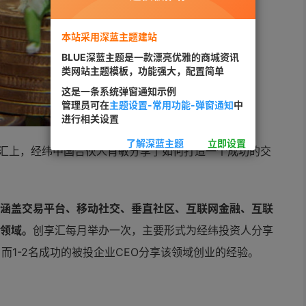
本站采用深蓝主题建站
BLUE深蓝主题是一款漂亮优雅的商城资讯
类网站主题模板，功能强大，配置简单
这是一条系统弹窗通知示例
管理员可在
主题设置-常用功能-弹窗通知
中
进行相关设置
了解深蓝主题
立即设置
享汇上，经纬中国合伙人肖敏分享了如何打造一个成功的交
，涵盖交易平台、移动社交、垂直
社区、互联网金融、互联
个领域。
创享汇每月举办一次，主要形式为经纬投资人分享
而1-2名成功的被投
企业CEO分享该领域
创业的经验。