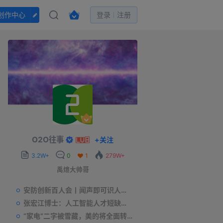
创作中心
登录
注册
O2O往事
+
关注
3.2W+
0
1
279W+
禹煊大帅哥
安防创新百人会丨闻声即可识人，虚拟诈骗的克星——声纹识别
张宏江博士：人工智能人才短缺是世界性问题
“家电”二字被雪藏，美的将全面转型智能制造？