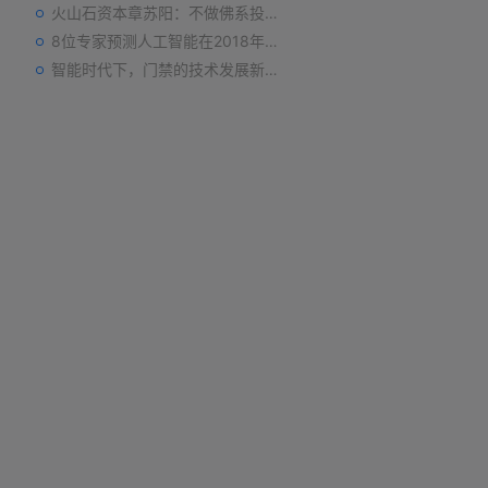
火山石资本章苏阳：不做佛系投资人，为企业价值战斗到底
8位专家预测人工智能在2018年对我们的影响
智能时代下，门禁的技术发展新趋势