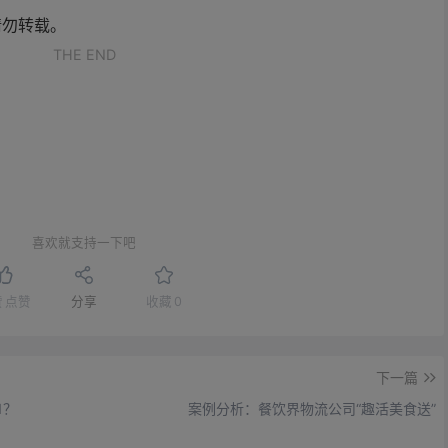
请勿转载。
THE END
喜欢就支持一下吧
赞
点赞
分享
收藏
0
下一篇
1？
案例分析：餐饮界物流公司“趣活美食送”