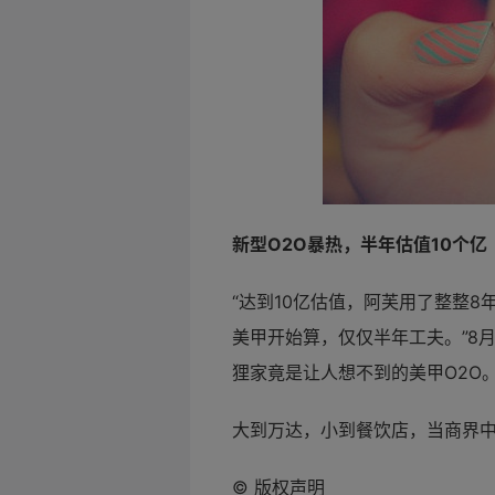
新型
O2O暴热，半年估值10个亿
“达到10亿估值，阿芙用了整整8
美甲开始算，仅仅半年工夫。”8
狸家竟是让人想不到的美甲
O2O
大到万达，小到
餐饮店，当商界
©
版权声明