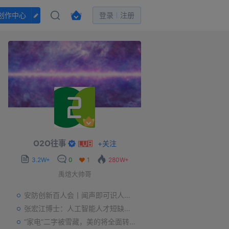
创作中心
登录
注册
O2O往事
+
关注
3.2W+
0
1
280W+
禹煊大帅哥
安防创新百人会丨闻声即可识人，虚拟诈骗的克星——声纹识别
张宏江博士：人工智能人才短缺是世界性问题
“家电”二字被雪藏，美的将全面转型智能制造？