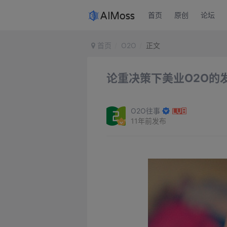
首页
原创
论坛
首页
O2O
正文
论重决策下美业O2O的
O2O往事
11年前发布