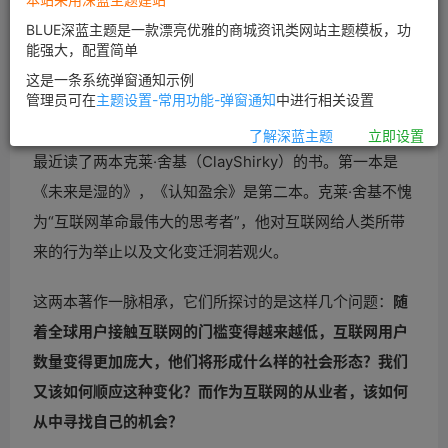
BLUE深蓝主题是一款漂亮优雅的商城资讯类网站主题模板，功
能强大，配置简单
这是一条系统弹窗通知示例
管理员可在
主题设置-常用功能-弹窗通知
中进行相关设置
了解深蓝主题
立即设置
最近读了两本克莱·舍基（ClayShirky）的书。第一本是
《未来是湿的》，《认知盈余》是第二本。克莱·舍基不愧
为“互联网革命最伟大的思考者”，他对互联网给人类所带
来的行为举止以及文化变迁洞若观火。
这两本著作一脉相承，它们所探讨的是这样几个问题：
随
着全球用户接触互联网的门槛变得越来越低，互联网用户
数量变得更加庞大，他们将形成什么样的社会形态？我们
又该如何顺应这种变化？而作为互联网的从业者，该如何
从中寻找自己的机会？