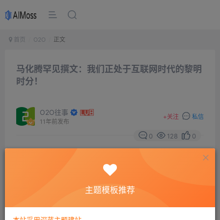
首页
O2O
正文
马化腾罕见撰文：我们正处于互联网时代的黎明
时分！
O2O往事
+
关注
私信
11年前发布
0
128
0
主题模板推荐
本站采用深蓝主题建站