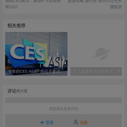
唱吧CEO陈华：移动KTV如何玩
旅游攻略“旅行派”获500万元天
转O2O
使投资
相关推荐
今年的CES Asia，你可不要错过这些自动驾驶看点
人工智能预测流感发生，高发季预测准确
评论
抢沙发
请登录后发表评论
登录
注册