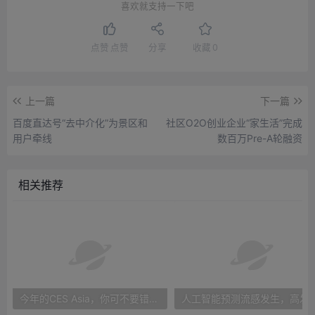
喜欢就支持一下吧
点赞
点赞
分享
收藏
0
上一篇
下一篇
百度直达号“去中介化”为景区和
社区O2O创业企业“家生活”完成
用户牵线
数百万Pre-A轮融资
相关推荐
今年的CES Asia，你可不要错过这些自动驾驶看点
人工智能预测流感发生，高发季预测准确