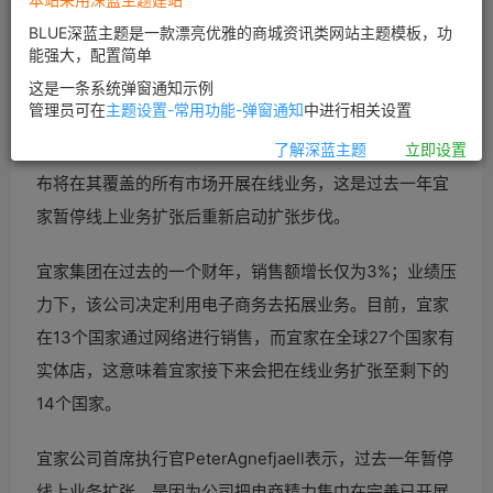
BLUE深蓝主题是一款漂亮优雅的商城资讯类网站主题模板，功
能强大，配置简单
这是一条系统弹窗通知示例
管理员可在
主题设置-常用功能-弹窗通知
中进行相关设置
网9月10日消息，总部在瑞典的
家居巨头宜家集团近日宣
了解深蓝主题
立即设置
布将在其覆盖的所有市场开展在线业务，这是过去一年宜
家暂停线上业务扩张后重新启动扩张步伐。
宜家集团在过去的一个财年，销售额增长仅为3%；业绩压
力下，该公司决定利用电子商务去拓展业务。目前，宜家
在13个国家通过网络进行销售，而宜家在全球27个国家有
实体店，这意味着宜家接下来会把在线业务扩张至剩下的
14个国家。
宜家公司首席执行官PeterAgnefjaell表示，过去一年暂停
线上业务扩张，是因为公司把
电商精力集中在完善已开展