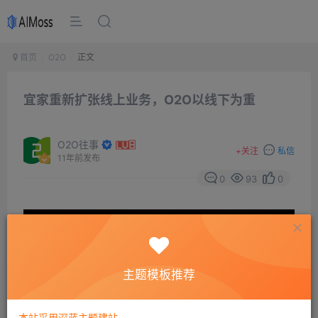
首页
O2O
正文
宜家重新扩张线上业务，O2O以线下为重
O2O往事
+
关注
私信
11年前发布
0
93
0
主题模板推荐
本站采用深蓝主题建站