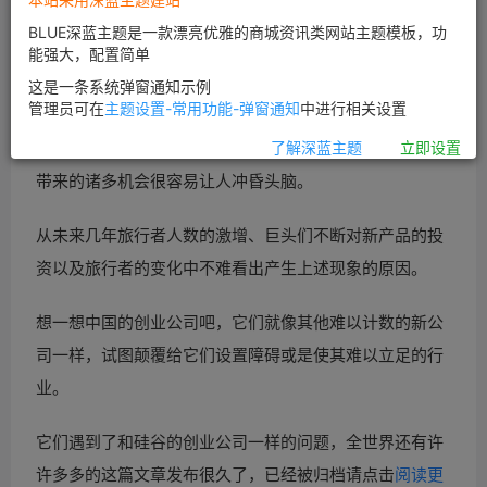
BLUE深蓝主题是一款漂亮优雅的商城资讯类网站主题模板，功
能强大，配置简单
这是一条系统弹窗通知示例
管理员可在
主题设置-常用功能-弹窗通知
中进行相关设置
【环球旅讯】许多人认为，随着中国
旅游业的迅速发展所
了解深蓝主题
立即设置
带来的诸多机会很容易让人冲昏头脑。
从未来几年旅行者人数的激增、巨头们不断对新产品的投
资以及旅行者的变化中不难看出产生上述现象的原因。
想一想中国的
创业公司吧，它们就像其他难以计数的新公
司一样，试图颠覆给它们设置障碍或是使其难以立足的行
业。
它们遇到了和硅谷的
创业公司一样的问题，全世界还有许
许多多的
这篇文章发布很久了，已经被归档请点击
阅读更