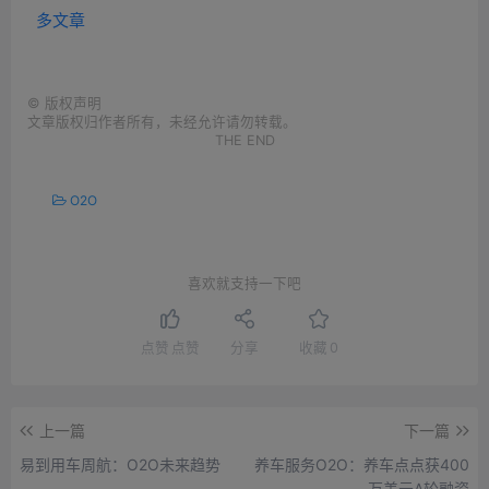
多文章
©
版权声明
文章版权归作者所有，未经允许请勿转载。
THE END
O2O
喜欢就支持一下吧
点赞
点赞
分享
收藏
0
上一篇
下一篇
易到用车周航：O2O未来趋势
养车服务O2O：养车点点获400
万美元A轮融资