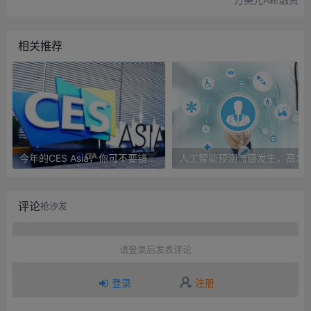
相关推荐
今年的CES Asia，你可不要错过这些自动驾驶看点
人工智能预测流感发生，高发季预测准确
评论
抢沙发
请登录后发表评论
登录
注册