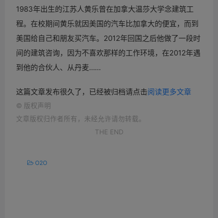
1983年出生的江苏人黄乐曾在加拿大温莎大学念建筑工
程。在校期间黄乐就因美国的
汽车比加拿大的便宜，而到
美国给自己和朋友买
汽车。2012年回国之后他做了一段时
间的建筑咨询，因为不喜欢那样的工作环境，在2012年遇
到他的合伙人、从丹麦……
这篇文章发布很久了，已经被归档请点击
阅读更多文章
©
版权声明
文章版权归作者所有，未经允许请勿转载。
THE END
O2O