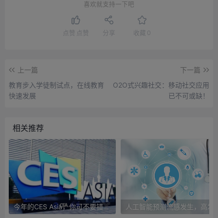
喜欢就支持一下吧
点赞
点赞
分享
收藏
0
上一篇
下一篇
教育步入学徒制试点，在线教育
O2O式兴趣社交：移动社交应用
快速发展
已不可或缺！
相关推荐
今年的CES Asia，你可不要错过这些自动驾驶看点
人工智能预测流感发生，高发季预测准确