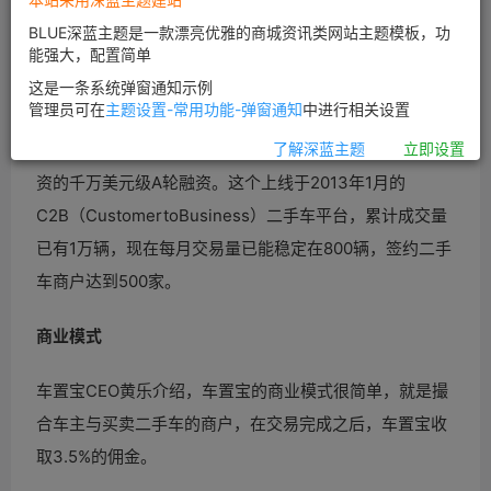
BLUE深蓝主题是一款漂亮优雅的商城资讯类网站主题模板，功
能强大，配置简单
这是一条系统弹窗通知示例
管理员可在
主题设置-常用功能-弹窗通知
中进行相关设置
总部位于南京的二手车交易平台车置宝刚获得来自戈壁投
了解深蓝主题
立即设置
资的千万美元级A轮融资。这个上线于2013年1月的
C2B（CustomertoBusiness）二手车平台，累计成交量
已有1万辆，现在每月交易量已能稳定在800辆，签约二手
车商户达到500家。
商业模式
车置宝CEO黄乐介绍，车置宝的商业模式很简单，就是撮
合车主与买卖二手车的商户，在交易完成之后，车置宝收
取3.5%的佣金。