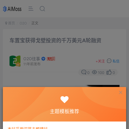
首页
O2O
正文
车置宝获得戈壁投资的千万美元A轮融资
O2O往事
+
关注
私信
11年前发布
0
100
0
主题模板推荐
本站采用深蓝主题建站