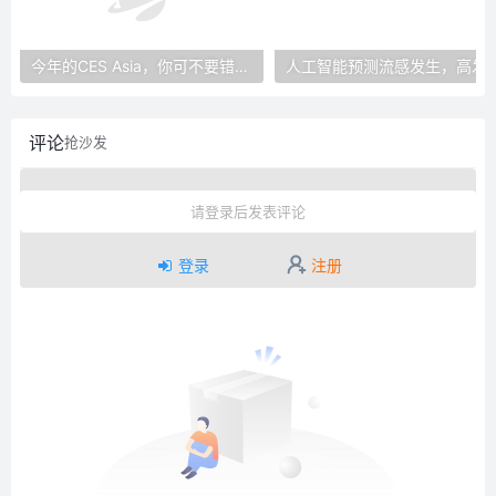
今年的CES Asia，你可不要错过这些自动驾驶看点
人工智能预测流感发生，高发季预测准确
评论
抢沙发
请登录后发表评论
登录
注册