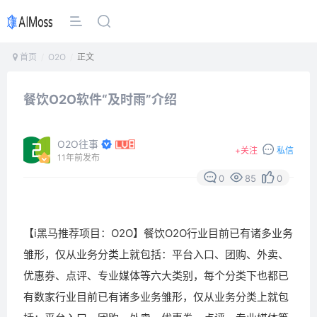
首页
O2O
正文
餐饮O2O软件“及时雨”介绍
O2O往事
+
关注
私信
11年前发布
0
85
0
【i黑马推荐项目：
O2O】
餐饮O2O行业目前已有诸多业务
雏形，仅从业务分类上就包括：平台入口、团购、外卖、
优惠券、点评、专业
媒体等六大类别，每个分类下也都已
有数家行业目前已有诸多业务雏形，仅从业务分类上就包