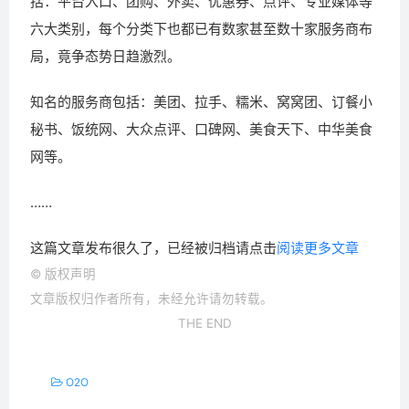
括：平台入口、团购、外卖、优惠券、点评、专业媒体等
六大类别，每个分类下也都已有数家甚至数十家服务商布
局，竟争态势日趋激烈。
知名的服务商包括：美团、拉手、糯米、窝窝团、订餐小
秘书、饭统网、大众点评、口碑网、美食天下、中华美食
网等。
……
这篇文章发布很久了，已经被归档请点击
阅读更多文章
©
版权声明
文章版权归作者所有，未经允许请勿转载。
THE END
O2O