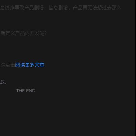
息爆炸导致产品剧增、信息剧增，产品再无法想过去那么
重新定义产品的开发呢？
档请点击
阅读更多文章
载。
THE END