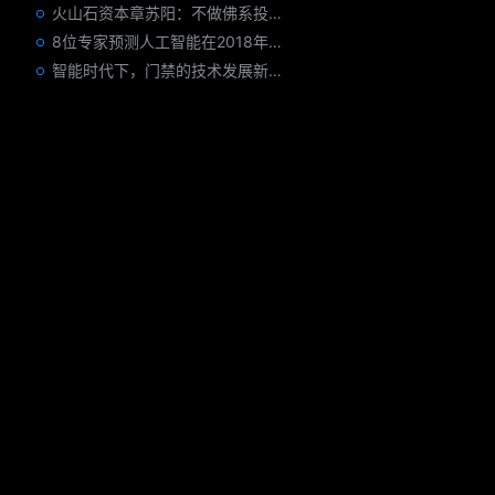
火山石资本章苏阳：不做佛系投资人，为企业价值战斗到底
8位专家预测人工智能在2018年对我们的影响
智能时代下，门禁的技术发展新趋势