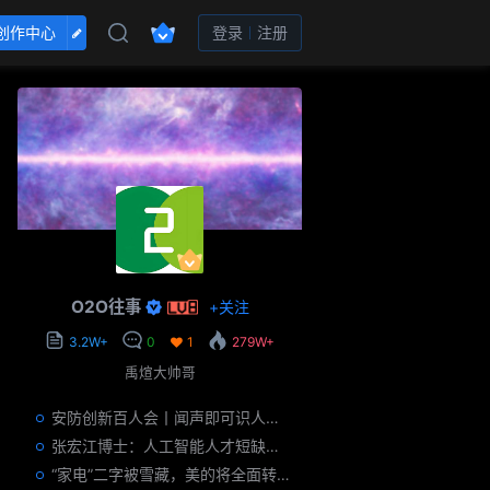
创作中心
登录
注册
O2O往事
+
关注
3.2W+
0
1
279W+
禹煊大帅哥
安防创新百人会丨闻声即可识人，虚拟诈骗的克星——声纹识别
张宏江博士：人工智能人才短缺是世界性问题
“家电”二字被雪藏，美的将全面转型智能制造？