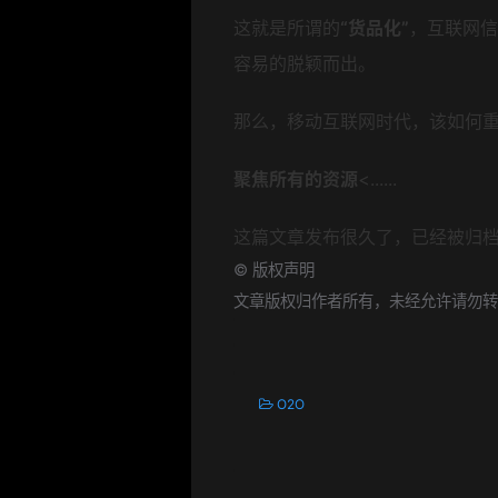
这就是所谓的
“货品化”
，互联网信
容易的脱颖而出。
那么，移动互联网时代，该如何
聚焦所有的资源
<......
这篇文章发布很久了，已经被归
©
版权声明
文章版权归作者所有，未经允许请勿转
O2O