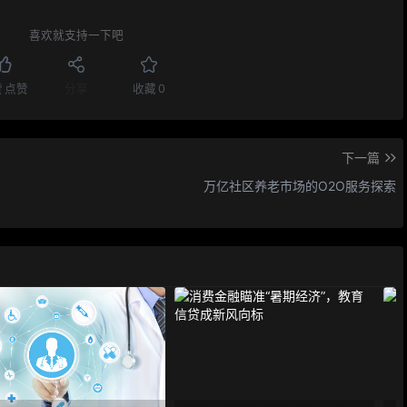
喜欢就支持一下吧
赞
点赞
分享
收藏
0
下一篇
万亿社区养老市场的O2O服务探索