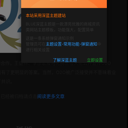
本站采用深蓝主题建站
BLUE深蓝主题是一款漂亮优雅的商城资讯
类网站主题模板，功能强大，配置简单
这是一条系统弹窗通知示例
管理员可在
主题设置-常用功能-弹窗通知
中
进行相关设置
了解深蓝主题
立即设置
的合作，王健林、李彦宏及马化腾三位大佬公开宣传
O2O
题有了更明显的答案。当然，
O2O被广泛接受并不意味着业
了共识。
，已经被归档请点击
阅读更多文章
。
THE END