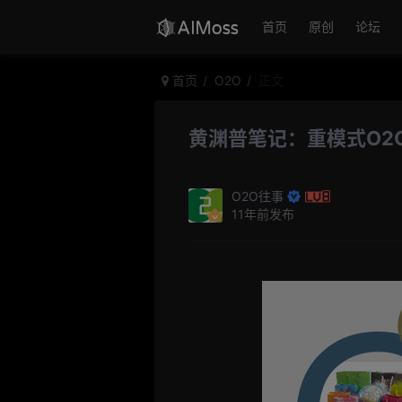
首页
原创
论坛
首页
O2O
正文
黄渊普笔记：重模式O2
O2O往事
11年前发布