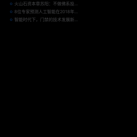
火山石资本章苏阳：不做佛系投资人，为企业价值战斗到底
8位专家预测人工智能在2018年对我们的影响
智能时代下，门禁的技术发展新趋势