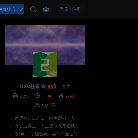
创作中心
登录
注册
O2O往事
+
关注
3.2W+
0
1
279W+
禹煊大帅哥
安防创新百人会丨闻声即可识人，虚拟诈骗的克星——声纹识别
张宏江博士：人工智能人才短缺是世界性问题
“家电”二字被雪藏，美的将全面转型智能制造？