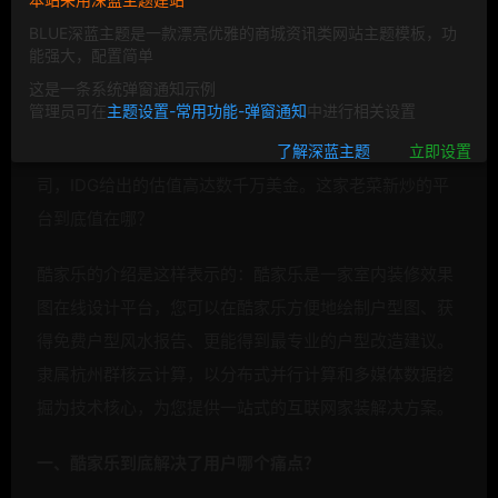
BLUE深蓝主题是一款漂亮优雅的商城资讯类网站主题模板，功
能强大，配置简单
这是一条系统弹窗通知示例
管理员可在
主题设置-常用功能-弹窗通知
中进行相关设置
在装修设计软件大类里面今年出现了一家叫酷家乐的公
了解深蓝主题
立即设置
司，IDG给出的估值高达数千万美金。这家老菜新炒的平
台到底值在哪？
酷家乐的介绍是这样表示的：酷家乐是一家室内装修效果
图在线设计平台，您可以在酷家乐方便地绘制户型图、获
得免费户型风水报告、更能得到最专业的户型改造建议。
隶属杭州群核云计算，以分布式并行计算和多
媒体数据挖
掘为技术核心，为您提供一站式的互联网家装解决
方案。
一、酷家乐到底解决了用户哪个痛点？