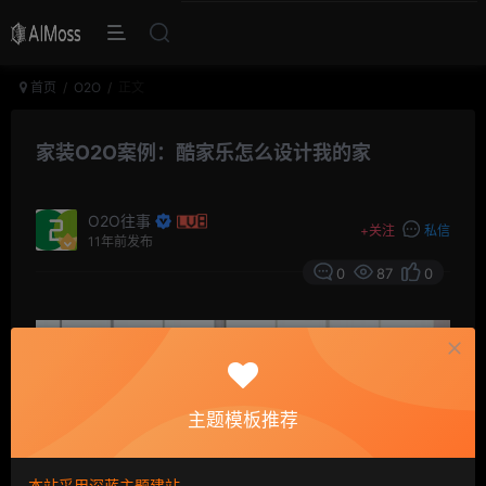
首页
O2O
正文
家装O2O案例：酷家乐怎么设计我的家
O2O往事
+
关注
私信
11年前发布
0
87
0
主题模板推荐
本站采用深蓝主题建站