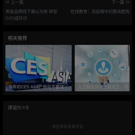
上一篇
下一篇
男装品牌线下难以为继 转型
在线教育：风投眼中的那块肥肉
O2O成共识
相关推荐
今年的CES Asia，你可不要错过这些自动驾驶看点
人工智能预测流感发生，高发季预测准确
评论
抢沙发
请登录后发表评论