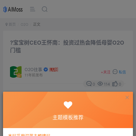
首页
O2O
正文
?宝宝树CEO王怀南：投资过热会降低母婴O2O
门槛
O2O往事
+
关注
私信
11年前发布
0
114
0
主题模板推荐
本站采用深蓝主题建站