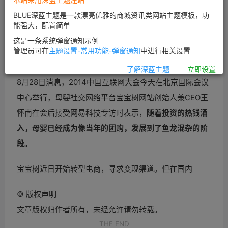
BLUE深蓝主题是一款漂亮优雅的商城资讯类网站主题模板，功
能强大，配置简单
这是一条系统弹窗通知示例
管理员可在
主题设置-常用功能-弹窗通知
中进行相关设置
了解深蓝主题
立即设置
8月28日消息，2014中国互联网大会今天在北京国际会议
中心举行，
母婴社交网络平台宝宝树网站创始人兼CEO王
怀南在会后接受网易科技专访时表示，
随着投资的热钱涌
入，
母婴已经成为像当年的团购，发展到了鱼龙混杂的阶
段。
宝宝树近日开始转型
电商，寻求变现渠道。但在国内
©
版权声明
文章版权归作者所有，未经允许请勿转载。
THE END