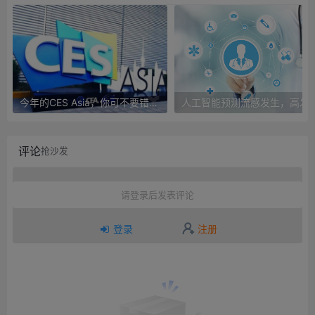
今年的CES Asia，你可不要错过这些自动驾驶看点
人工智能预测流感发生，高发季预测准确
评论
抢沙发
请登录后发表评论
登录
注册