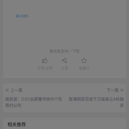
O2O
喜欢就支持一下吧
点赞
点赞
分享
收藏
0
上一篇
下一篇
姚劲波：O2O会颠覆传统中介性
智课网获百度千万级美元A轮融
质的公司
资
相关推荐