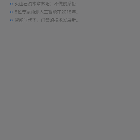
火山石资本章苏阳：不做佛系投资人，为企业价值战斗到底
8位专家预测人工智能在2018年对我们的影响
智能时代下，门禁的技术发展新趋势