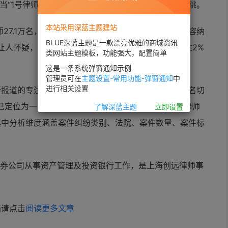
，当“1号律师”创始人曹锦彭这样说时，确实让我吓了一跳。
本站采用深蓝主题建站
师27.1万名，按照曹锦彭所形容的，他所做的事情只能容纳
BLUE深蓝主题是一款漂亮优雅的商城资讯
禁让人怀疑，一个专注于法律服务的项目，如果只能抓住2%
类网站主题模板，功能强大，配置简单
这是一条系统弹窗通知示例
管理员可在
主题设置-常用功能-弹窗通知
中
进行相关设置
所报道的专注于知识产权领域的知果果，以及从电子签名切
己定位为一家通过对判决文书进行大数据分析，建立律师
了解深蓝主题
立即设置
其中分析维度涵盖案件纠纷类别、法院、案件数量、案件标
证券公司从事资产管理及投资银行工作，是上海创远律师事
档请点击
阅读更多文章