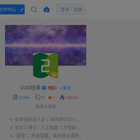
创作中心
登录
注册
O2O往事
+
关注
3.2W+
0
1
280W+
禹煊大帅哥
安防创新百人会丨闻声即可识人，虚拟诈骗的克星——声纹识别
张宏江博士：人工智能人才短缺是世界性问题
“家电”二字被雪藏，美的将全面转型智能制造？