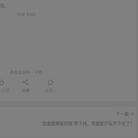
载。
THE END
喜欢就支持一下吧
赞
点赞
分享
收藏
0
下一篇
“百度健康医药馆”将下线，百度医疗玩不下去了？