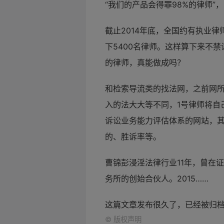
“我们的产品会得罪98%的律师”
截止2014年底，全国约有执业律
下5400名律师。这样算下来不
的律师，真能做成吗？
和检索导流类的找法网，之前网
入的法大大等不同，1号律师将自
诉讼业务能力评估体系的网站，
的、胜诉率等。
曹锦彭浸淫法律行业11年，曾在
务所的创始合伙人。2015……
这篇文章发布很久了，已经被归
©
版权声明