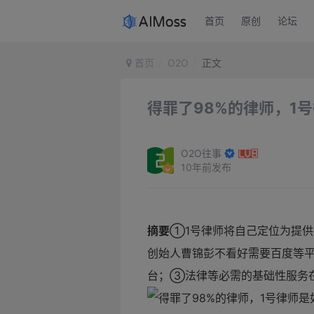
首页
原创
论坛
首页
O2O
正文
得罪了98%的律师，1
O2O往事
10年前发布
摘要
①1号律师将自己定位为提
创始人曹锦彭不看好需要百度等
台；③法律等必需的基础性服务