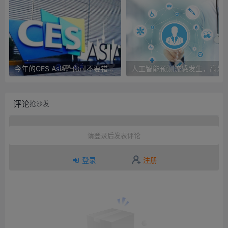
今年的CES Asia，你可不要错过这些自动驾驶看点
人工智能预测流感发生，高发季预测准确
评论
抢沙发
请登录后发表评论
登录
注册