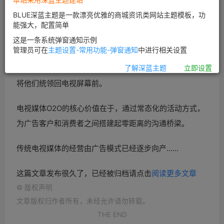
BLUE深蓝主题是一款漂亮优雅的商城资讯类网站主题模板，功
能强大，配置简单
这是一条系统弹窗通知示例
管理员可在
主题设置-常用功能-弹窗通知
中进行相关设置
电视
O2O模式的核心，即在网上和线下寻找消费者，然后
了解深蓝主题
立即设置
将他们统领回电视屏幕前。
电视
媒体
O2O的核心价值在于，通过常态化的活动方式，
为广告客户和消费者之间搭建起零距离的沟通桥梁。
传统电视
媒体的经营由广告模式已经逐步向产……
这篇文章发布很久了，已经被归档请点击
阅读更多文章
©
版权声明
文章版权归作者所有，未经允许请勿转载。
THE END