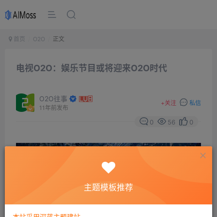
首页
O2O
正文
电视O2O：娱乐节目或将迎来O2O时代
O2O往事
+
关注
私信
11年前发布
0
56
0
主题模板推荐
本站采用深蓝主题建站