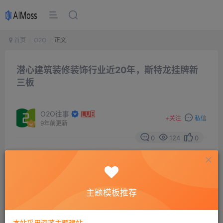
首页
O2O
正文
潜心建筑装修装饰行业近20年，斯特龙挂牌新
三板
O2O往事
+
关注
私信
9年前更新
0
124
0
摘要
网2月19日消息，建筑装修装饰服务商斯特龙装饰股
份有限公司挂牌新三板。斯特龙成立于1997年，主营业务
主题模板推荐
包括政府机构、医院、银行、体育场馆、星级宾馆、酒
店、写字楼等工程的装饰设计及施工、建筑幕墙工程的设
本站采用深蓝主题建站