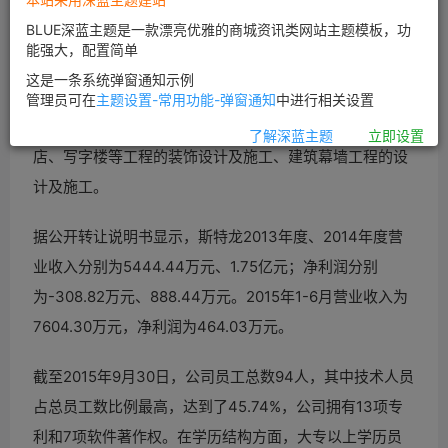
计及施工。
BLUE深蓝主题是一款漂亮优雅的商城资讯类网站主题模板，功
能强大，配置简单
网2月19日消息，建筑装修装饰服务商斯特龙装饰股份有
这是一条系统弹窗通知示例
限公司挂牌新三板。
斯特龙成立于1997年1月9日，主营业
管理员可在
主题设置-常用功能-弹窗通知
中进行相关设置
务包括政府机构、医院、银行、体育场馆、星级宾馆、酒
了解深蓝主题
立即设置
店、写字楼等工程的装饰设计及施工、建筑幕墙工程的设
计及施工。
据公开转让说明书显示，斯特龙2013年度、2014年度营
业收入分别为5444.44万元、1.75亿元；净利润分别
为-308.82万元、888.44万元。2015年1-6月营业收入为
7604.30万元，净利润为464.03万元。
截至2015年9月30日，公司员工总数94人，其中技术人员
占总员工数比例最高，达到了45.74%，公司拥有13项专
利和7项软件著作权。在学历结构方面，大专以上学历员