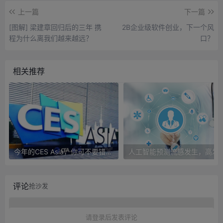
上一篇
下一篇
[图解] 梁建章回归后的三年 携
2B企业级软件创业，下一个风
程为什么离我们越来越远？
口？
相关推荐
今年的CES Asia，你可不要错过这些自动驾驶看点
人工智能预测流感发生，高发季预测准确
评论
抢沙发
请登录后发表评论