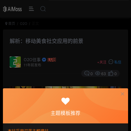
首页
O2O
正文
解析：移动美食社交应用的前景
O2O往事
+
关注
私信
11年前发布
0
63
0
主题模板推荐
本站采用深蓝主题建站