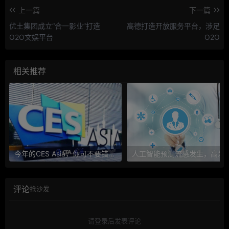
上一篇
下一篇
优土集团成立“合一影业”打造
高德打造开放服务平台，涉足
O2O文娱平台
O2O
相关推荐
今年的CES Asia，你可不要错过这些自动驾驶看点
人工智能预测流感发生，高发季预测准确
评论
抢沙发
请登录后发表评论