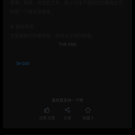
等等。但是，在这些之外，线上与线下相结合的垂直社交
也是一个被谈及很多、
©
版权声明
文章版权归作者所有，未经允许请勿转载。
THE END
O2O
喜欢就支持一下吧
点赞
点赞
分享
收藏
0