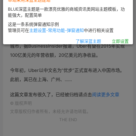
400亿美元左右新高，这将比它在今年6月份融资时的170
BLUE深蓝主题是一款漂亮优雅的商城资讯类网站主题模板，功
亿美元市值高一倍，并且将创下美国初创科技企业直接融
能强大，配置简单
资额度的记录。而已经上市的Twitter目前市值仅为216亿
这是一条系统弹窗通知示例
美元左右，还未上市的Uber估值已经达到其市值的1.5倍
管理员可在
主题设置-常用功能-弹窗通知
中进行相关设置
以上。目前Uber在全球业务已经拓展到六大洲、两百多个
了解深蓝主题
立即设置
城市，据BusinessInsider报道，Uber有望在2015年实现
100亿美元的年营收额，20亿美元的净收益。
今年初，Uber以中文名为“优步”正式宣布进入中国市场。
此前，其已在上海、广州、……
这篇文章发布很久了，已经被归档请点击
阅读更多文章
©
版权声明
文章版权归作者所有，未经允许请勿转载。
THE END