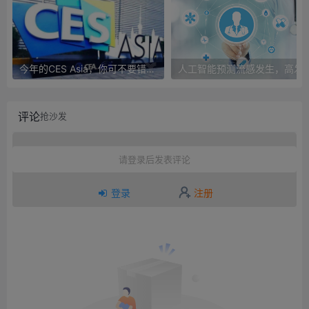
今年的CES Asia，你可不要错过这些自动驾驶看点
人工智能预测流感发生，高发季预测准确
评论
抢沙发
请登录后发表评论
登录
注册