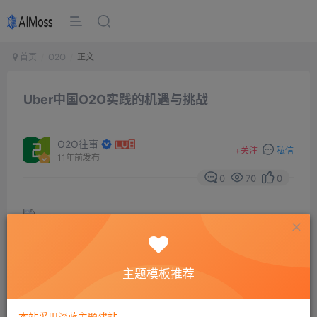
首页
O2O
正文
Uber中国O2O实践的机遇与挑战
O2O往事
+
关注
私信
11年前发布
0
70
0
作为分享经济及移动互联网时代
旅游
O2O的的典型代表，
主题模板推荐
成立于2009年的移动租车应用Uber近期传出已经接近完
成新一轮10亿美元以上的融资，估值或将达到350亿至
本站采用深蓝主题建站