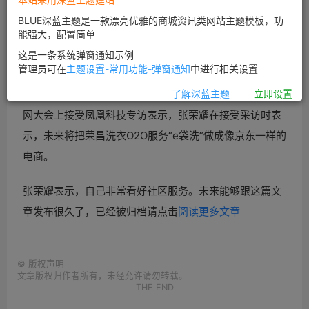
BLUE深蓝主题是一款漂亮优雅的商城资讯类网站主题模板，功
能强大，配置简单
这是一条系统弹窗通知示例
管理员可在
主题设置-常用功能-弹窗通知
中进行相关设置
8月26日消息，荣昌服务董事长张荣耀在今日举行的互联
了解深蓝主题
立即设置
网大会上接受凤凰科技专访表示，张荣耀在接受采访时表
示，未来将把荣昌洗衣
O2O服务“e袋洗”做成像
京东一样的
电商。
张荣耀表示，自己非常看好
社区服务。未来能够跟
这篇文
章发布很久了，已经被归档请点击
阅读更多文章
©
版权声明
文章版权归作者所有，未经允许请勿转载。
THE END