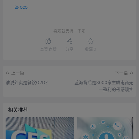
O2O
喜欢就支持一下吧
点赞
点赞
分享
收藏
0
上一篇
下一篇
谁说外卖是餐饮O2O？
蓝海背后是3000家生鲜电商无
一盈利的骨感现实
相关推荐