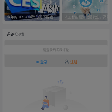
今年的CES Asia，你可不要错过这些自动驾驶看点
人工智能预测流感发生，高发季预测准确
评论
抢沙发
请登录后发表评论
登录
注册