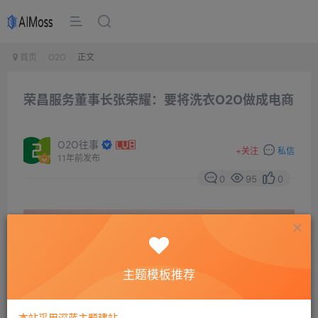
首页
O2O
正文
荣昌服务董事长张荣耀：要将洗衣O2O做成电商
O2O往事
+
关注
私信
11年前发布
0
95
0
主题模板推荐
本站采用深蓝主题建站