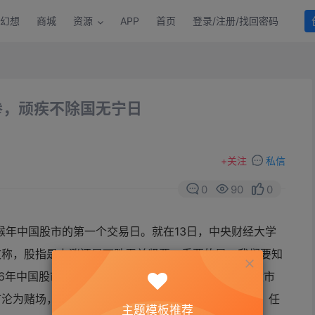
幻想
商城
资源
APP
首页
登录/注册/找回密码
拳，顽疾不除国无宁日
+
关注
私信
0
90
0
是猴年中国股市的第一个交易日。就在13日，中央财经大学
文称，股指是上涨还是下跌无关紧要，重要的是，我们要知
16年中国股市的目标应该是让股市恢复健康，让中国股市
沦为赌场，沦为冒险家的乐园。股民们被当作“韭菜”，任
主题模板推荐