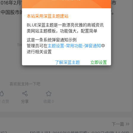
016年2月15日猴年中国股市第一个交易日开始，证券市
中国股市的顽疾，否则，股市无宁日，甚至国无宁日”。
本站采用深蓝主题建站
BLUE深蓝主题是一款漂亮优雅的商城资讯
类网站主题模板，功能强大，配置简单
这是一条系统弹窗通知示例
。
THE END
管理员可在
主题设置-常用功能-弹窗通知
中
进行相关设置
了解深蓝主题
立即设置
喜欢就支持一下吧
赞
点赞
分享
收藏
0
下一篇