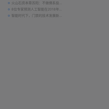
火山石资本章苏阳：不做佛系投资人，为企业价值战斗到底
8位专家预测人工智能在2018年对我们的影响
智能时代下，门禁的技术发展新趋势