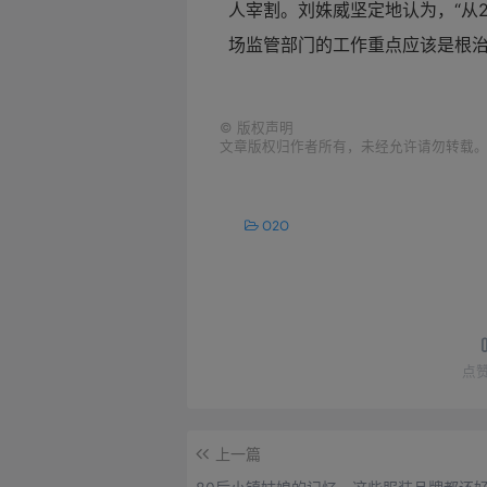
人宰割。刘姝威坚定地认为，“从2
场监管部门的工作重点应该是根治
©
版权声明
文章版权归作者所有，未经允许请勿转载
O2O
点
上一篇