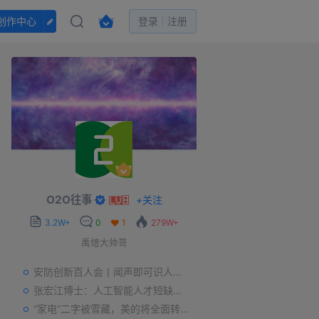
创作中心
登录
注册
O2O往事
+
关注
3.2W+
0
1
279W+
禹煊大帅哥
安防创新百人会丨闻声即可识人，虚拟诈骗的克星——声纹识别
张宏江博士：人工智能人才短缺是世界性问题
“家电”二字被雪藏，美的将全面转型智能制造？