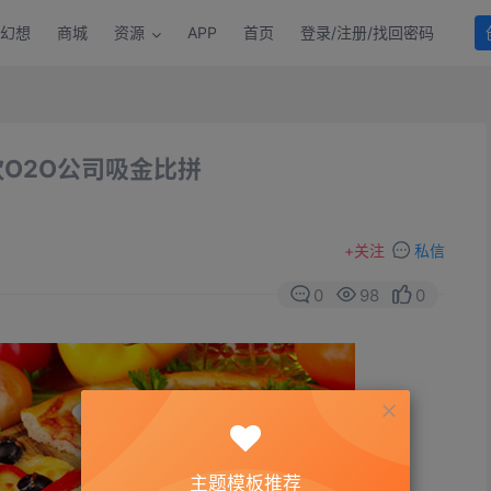
幻想
商城
资源
APP
首页
登录/注册/找回密码
O2O公司吸金比拼
+
关注
私信
0
98
0
主题模板推荐