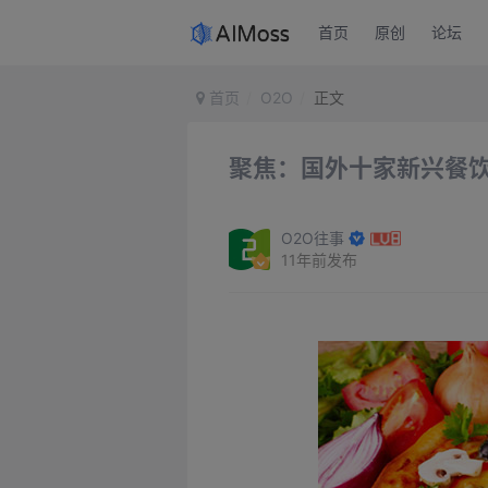
首页
原创
论坛
首页
O2O
正文
聚焦：国外十家新兴餐饮
O2O往事
11年前发布