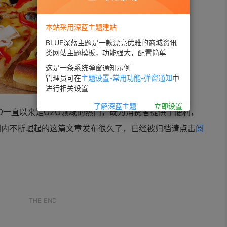
本站采用深蓝主题建站
BLUE深蓝主题是一款漂亮优雅的商城资讯
类网站主题模板，功能强大，配置简单
这是一条系统弹窗通知示例
管理员可在
主题设置-常用功能-弹窗通知
中
进行相关设置
了解深蓝主题
立即设置
2O一直以来是
O2O领域的热门，既为消费者提供了便利，
国内不断崛起的
这篇文章发布很久了，已经被归档请点击
阅
。
THE END