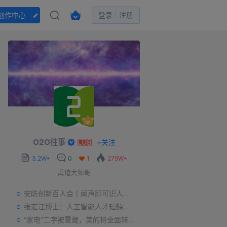
创作中心
登录
注册
O2O往事
+
关注
3.2W+
0
1
279W+
禹煊大帅哥
安防创新百人会丨闻声即可识人，虚拟诈骗的克星——声纹识别
张宏江博士：人工智能人才短缺是世界性问题
“家电”二字被雪藏，美的将全面转型智能制造？