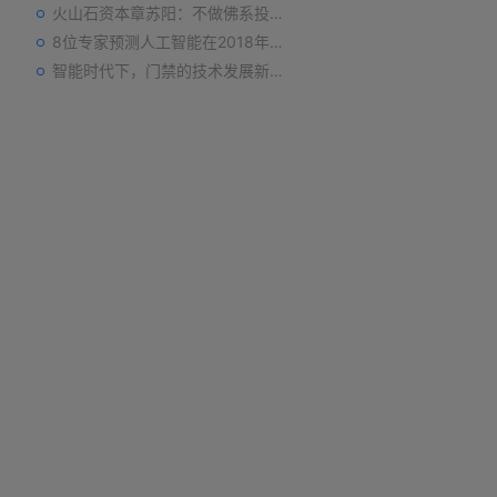
火山石资本章苏阳：不做佛系投资人，为企业价值战斗到底
8位专家预测人工智能在2018年对我们的影响
智能时代下，门禁的技术发展新趋势