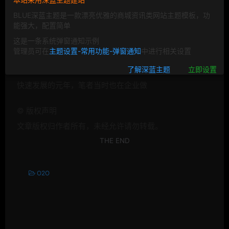
BLUE深蓝主题是一款漂亮优雅的商城资讯类网站主题模板，功
能强大，配置简单
这是一条系统弹窗通知示例
管理员可在
主题设置-常用功能-弹窗通知
中进行相关设置
在去年一些有实力的
企业便开始试水
社区
O2O，也是他们
了解深蓝主题
立即设置
快速发展的元年，笔者当时也在
企业做
©
版权声明
文章版权归作者所有，未经允许请勿转载。
THE END
O2O