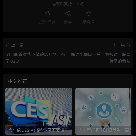
喜欢就支持一下吧
点赞
点赞
分享
收藏
0
上一篇
下一篇
51Talk首家线下体验店开张，布
解读小南国老总王慧敏对互联网
局O2O！
转型的看法
相关推荐
今年的CES Asia，你可不要错过这些自动驾驶看点
人工智能预测流感发生，高发季预测准确