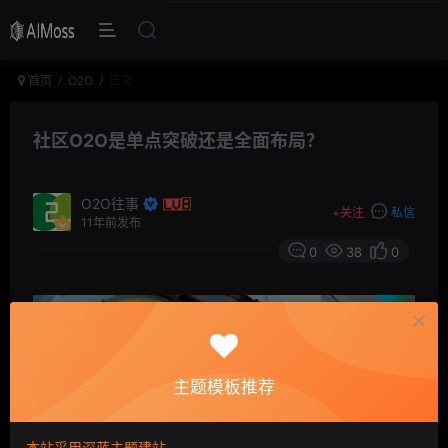
首页
O2O
正文
社区O2O是单点突破还是全面布局？
O2O往事
+
关注
私信
11年前发布
0
38
0
主题模板推荐
本站采用深蓝主题建站