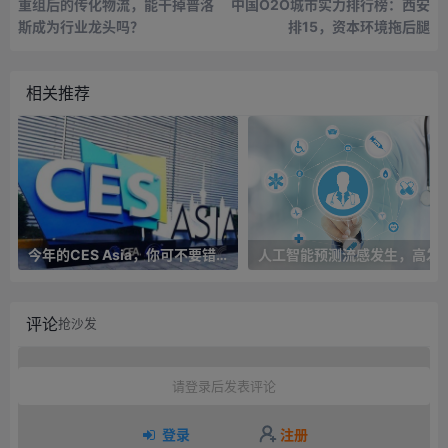
重组后的传化物流，能干掉普洛
中国O2O城市实力排行榜：西安
斯成为行业龙头吗？
排15，资本环境拖后腿
相关推荐
今年的CES Asia，你可不要错过这些自动驾驶看点
人工智能预测流感发生，高发季预测准确率
评论
抢沙发
请登录后发表评论
登录
注册