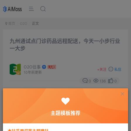
首页
O2O
正文
九州通试点门诊药品远程配送，今天一小步行业
一大步
O2O往事
+
关注
私信
10年前更新
0
136
0
摘要
国内医药流通巨头上市公司“九州通”发布公告，旗下
好药师获批开展武汉市中心医院门诊药房部分药品远程销
主题模板推荐
售配送业务，并准予好药师在互联网上结算相关费用。这
对于网售处方药、医药分开、医疗改革都具有重要意义。
本站采用深蓝主题建站