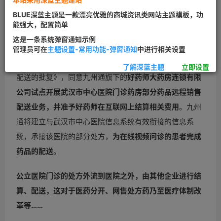
BLUE深蓝主题是一款漂亮优雅的商城资讯类网站主题模板，功
最近，医院的医药分开改革似乎有了新进展。2月4日，国
能强大，配置简单
内医药流通巨头上市公司“
九州通
”发布公告，收到湖北省
这是一条系统弹窗通知示例
食药监局发来的《省食品药品监督管理局关于同意好药师
管理员可在
主题设置-常用功能-弹窗通知
中进行相关设置
大药房连锁有限公司试点开展医院门诊药房部分药品远程
了解深蓝主题
立即设置
配送的批复》，同意九州通旗下的
好药师大药房连锁有限
公司试点开展武汉市中心医院门诊药房部分药品远程销售
配送业务，并准予好药师在互联网上结算相关费用
。九州
通将建立与武汉市中心医院信息系统有效衔接的信息系
统，承接该医院的部分处方，
为在线视频问诊的患者完成
药品的配送
。
公立医院门诊的处方外流到医院之外，由其他企业进行结
算、配送，这对于医药分开、网售处方药乃至医疗体制改
革等……