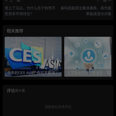
傍上了马云，为什么苏宁依然不
美科技股周五集体暴跌，高市盈
受资本市场待见？
率股成清仓对象
相关推荐
今年的CES Asia，你可不要错过这些自动驾驶看点
人工智能预测流感发生，高发季预测准确
评论
抢沙发
请登录后发表评论