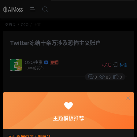
首页
O2O
正文
Twitter冻结十余万涉及恐怖主义账户
O2O往事
+
关注
私信
10年前发布
0
83
0
新华社旧金山消息，自2015年年中以来，推特已经冻结了
12.5万个涉及恐怖主义的账户。推特在其网站上说，这些
被冻结的账户中，大部分与极端组织“伊斯兰国”有关。“我
主题模板推荐
们谴责使用推特传播恐怖主义，推特规定明确禁止类似行
为或任何暴力威胁。”推特表示，基于恐怖主义威胁的类型
本站采用深蓝主题建站