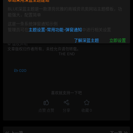
已经发生变化，所以需要我们在这个领域持续努力。推特
BLUE深蓝主题是一款漂亮优雅的商城资讯类网站主题模板，功
已经通过增加人手和利用技术过滤暴力内容等方法，以提
能强大，配置简单
升执行力，这是推特首次公布其关闭涉恐账户的范围。
这是一条系统弹窗通知示例
管理员可在
主题设置-常用功能-弹窗通知
中进行相关设置
了解深蓝主题
立即设置
©
版权声明
文章版权归作者所有，未经允许请勿转载。
THE END
O2O
喜欢就支持一下吧
点赞
点赞
分享
收藏
0
上一篇
下一篇