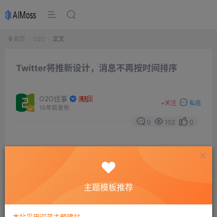
首页
O2O
正文
Twitter将推新设计，消息不再按时间排序
O2O往事
+
关注
私信
10年前发布
0
102
0
BuzzFeed网站报道称，Twitter计划最早下周对消息流的
展示方式进行调整，推出基于算法的时间线。未来，
Twitter消息将基于算法，按照对用户的相关性，而非时间
主题模板推荐
逆序来排列。目前尚不清楚，Twitter是会强制用户转向新
的消息流，还是将新的消息排序方式作为一种选项提供给
本站采用深蓝主题建站