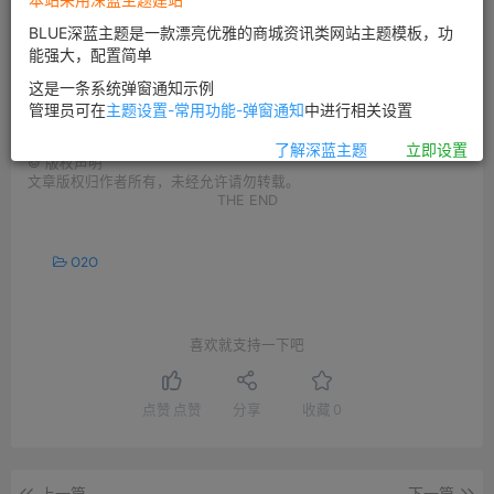
用户。BuzzFeed去年6月曾刊文称，基于算法的时间线将
BLUE深蓝主题是一款漂亮优雅的商城资讯类网站主题模板，功
帮助Twitter更好地展示热门内容，解决Twitter消息中“信
能强大，配置简单
噪比”的问题。
这是一条系统弹窗通知示例
管理员可在
主题设置-常用功能-弹窗通知
中进行相关设置
了解深蓝主题
立即设置
©
版权声明
文章版权归作者所有，未经允许请勿转载。
THE END
O2O
喜欢就支持一下吧
点赞
点赞
分享
收藏
0
上一篇
下一篇