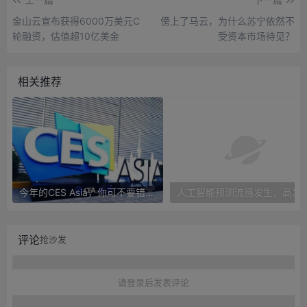
金山云宣布获得6000万美元C
傍上了马云，为什么苏宁依然不
轮融资，估值超10亿美金
受资本市场待见？
相关推荐
今年的CES Asia，你可不要错过这些自动驾驶看点
人工智能预测流感发生，高发季预测准确
评论
抢沙发
请登录后发表评论