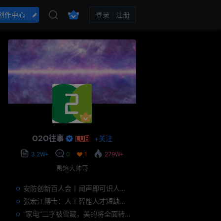
创作中心
登录
注册
O2O往事
+
关注
3.2W+
0
1
279W+
禹煊大帅哥
安防创新百人会丨闻声即可识人，虚拟诈骗的克星——声纹识别
张宏江博士：人工智能人才短缺是世界性问题
“家电”二字被雪藏，美的将全面转型智能制造？