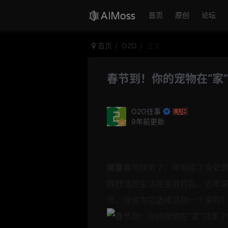
首页
原创
论坛
首页
O2O
正文
春节到！你的宠物在“家
O2O往事
9年前更新
摘要
春节快到了，年假给了身处
静舒适的生活将会被打乱。近年
节，你会为它选择这样一个家吗