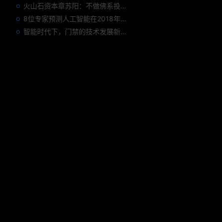
火山石资本章苏阳：不做佛系投资人，为企业价值战斗到底
8位专家预测人工智能在2018年对我们的影响
智能时代下，门禁的技术发展新趋势