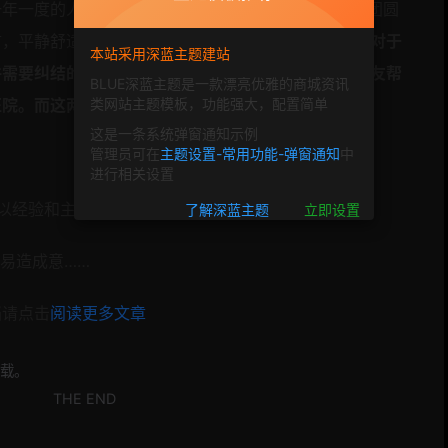
一年一度的人口大迁徙…年假给了身处异乡的游子回家团圆
言，平静舒适的生活将会被打乱。其实不仅仅是春节，
对于
本站采用深蓝主题建站
件需要纠结的事情，传统的解决方式主要有两种：请亲友帮
BLUE深蓝主题是一款漂亮优雅的商城资讯
医院。而这两种方式也存在着一定弊端：
类网站主题模板，功能强大，配置简单
这是一条系统弹窗通知示例
管理员可在
主题设置-常用功能-弹窗通知
中
进行相关设置
切以经验和主观感受为依据；
了解深蓝主题
立即设置
容易造成意……
档请点击
阅读更多文章
载。
THE END