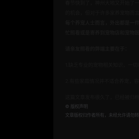
春节快到了，神州大地又开始了
的机会，但对于许多家养宠物而
每个养宠人士而言，外出都是一
忙照看或是寄养到宠物店和宠物
请亲友照看的弊端主要在于：
1.缺乏专业的宠物相关知识，一
2.有些家庭情况并不适合养宠，
这篇文章发布很久了，已经被归
©
版权声明
文章版权归作者所有，未经允许请勿转