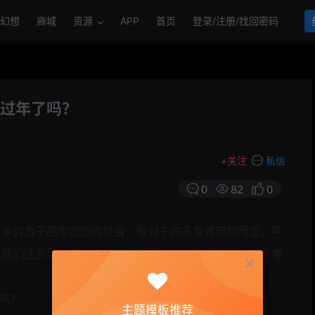
幻想
商城
资源
APP
首页
登录/注册/找回密码
”过年了吗？
+
关注
私信
0
82
0
异乡的游子回家团圆的机会，但对于许多家养宠物而言，平
来我们注意到，宠物家庭寄养的模式正在渐渐兴起，这个春
？
主题模板推荐