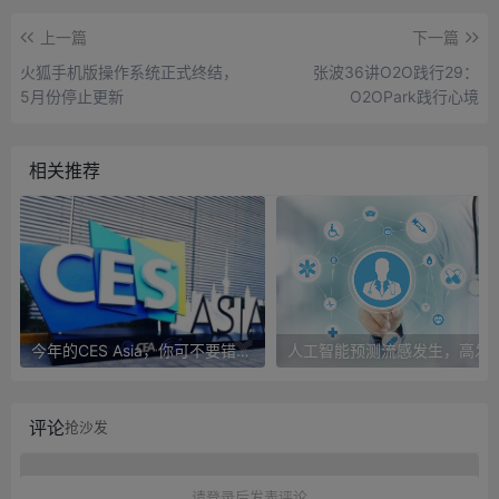
上一篇
下一篇
火狐手机版操作系统正式终结，
张波36讲O2O践行29：
5月份停止更新
O2OPark践行心境
相关推荐
今年的CES Asia，你可不要错过这些自动驾驶看点
人工智能预测流感发生，高发季预测准确
评论
抢沙发
请登录后发表评论