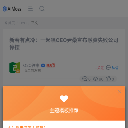
首页
O2O
正文
新春有点冷：一起唱CEO尹桑宣布融资失败公司
停摆
O2O往事
+
关注
私信
10年前发布
0
90
0
摘要
还沉浸在年会快乐中的一起唱员工在3日晚收到了
CEO尹桑宣布融资失败的内部信，信中尹桑表示由于自己
主题模板推荐
的失误，公司最新融资失败，已无法发出全体员工一个月
的工资，公司正尽力解决财务问题和人事安排，这个冬天
本站采用深蓝主题建站