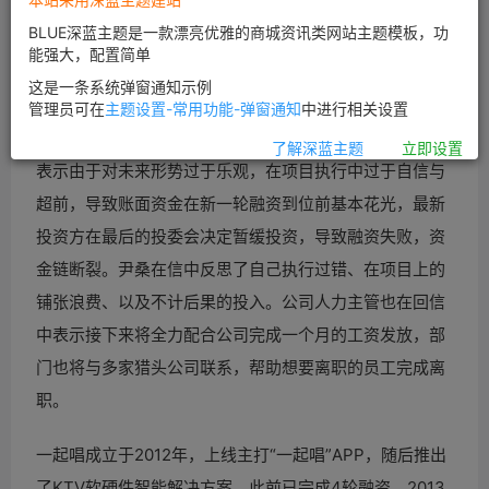
有点冷。
BLUE深蓝主题是一款漂亮优雅的商城资讯类网站主题模板，功
能强大，配置简单
网此前曾报道的一起唱CEO尹桑在2016年2月3日发布内
这是一条系统弹窗通知示例
部信，表示公司已无法维持员工工资，账面资金与不动产
管理员可在
主题设置-常用功能-弹窗通知
中进行相关设置
变卖也难以维持全体员工一个月的工资。尹桑在内部信中
了解深蓝主题
立即设置
表示由于对未来形势过于乐观，在项目执行中过于自信与
超前，导致账面资金在新一轮融资到位前基本花光，最新
投资方在最后的投委会决定暂缓投资，导致融资失败，资
金链断裂。尹桑在信中反思了自己执行过错、在项目上的
铺张浪费、以及不计后果的投入。公司人力主管也在回信
中表示接下来将全力配合公司完成一个月的工资发放，部
门也将与多家猎头公司联系，帮助想要离职的员工完成离
职。
一起唱成立于2012年，上线主打“一起唱”APP，随后推出
了KTV软硬件智能解决方案。此前已完成4轮融资，2013