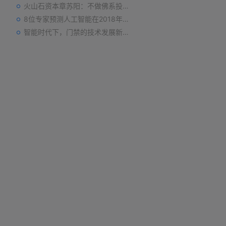
火山石资本章苏阳：不做佛系投资人，为企业价值战斗到底
8位专家预测人工智能在2018年对我们的影响
智能时代下，门禁的技术发展新趋势