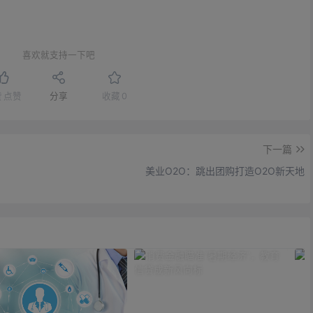
喜欢就支持一下吧
赞
点赞
分享
收藏
0
下一篇
美业O2O：跳出团购打造O2O新天地