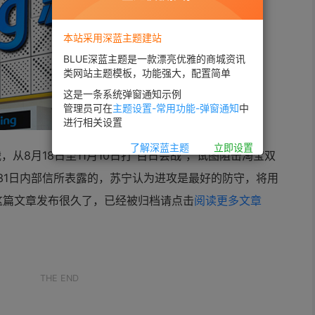
本站采用深蓝主题建站
BLUE深蓝主题是一款漂亮优雅的商城资讯
类网站主题模板，功能强大，配置简单
这是一条系统弹窗通知示例
管理员可在
主题设置-常用功能-弹窗通知
中
进行相关设置
了解深蓝主题
立即设置
从8月18日至11月10日打“百日会战”，试图阻击淘宝双
31日内部信所表露的，
苏宁认为进攻是最好的防守，将用
这篇文章发布很久了，已经被归档请点击
阅读更多文章
。
THE END