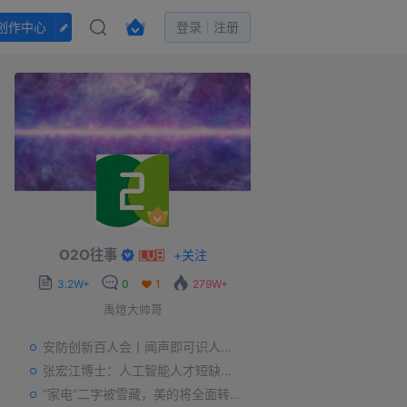
创作中心
登录
注册
O2O往事
+
关注
3.2W+
0
1
279W+
禹煊大帅哥
安防创新百人会丨闻声即可识人，虚拟诈骗的克星——声纹识别
张宏江博士：人工智能人才短缺是世界性问题
“家电”二字被雪藏，美的将全面转型智能制造？