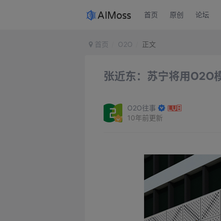
首页
原创
论坛
首页
O2O
正文
张近东：苏宁将用O2O
O2O往事
10年前更新