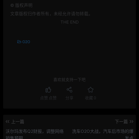
©
版权声明
文章版权归作者所有，未经允许请勿转载。
THE END
O2O
喜欢就支持一下吧
点赞
点赞
分享
收藏
0
上一篇
下一篇
沃尔玛发布Q2财报，调整网络
洗车O2O大战，汽车后市场的爆
销售预期
发点