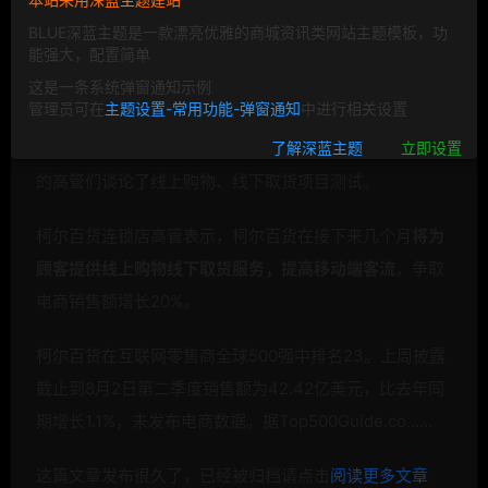
BLUE深蓝主题是一款漂亮优雅的商城资讯类网站主题模板，功
能强大，配置简单
这是一条系统弹窗通知示例
管理员可在
主题设置-常用功能-弹窗通知
中进行相关设置
在连锁店第二季度财务电话会议上，Kohl’s（柯尔百货）
了解深蓝主题
立即设置
的高管们谈论了线上购物、线下取货项目测试。
柯尔百货连锁店高管表示，柯尔百货在接下来几个月
将为
顾客提供线上购物线下取货服务，提高移动端客流
，争取
电商销售额增长20%。
柯尔百货在互联网
零售商全球500强中排名23。上周披露
截止到8月2日第二季度销售额为42.42亿美元，比去年同
期增长1.1%，未发布
电商数据。据Top500Guide.co……
这篇文章发布很久了，已经被归档请点击
阅读更多文章