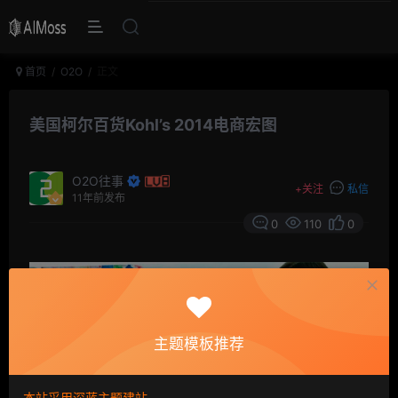
首页
O2O
正文
美国柯尔百货Kohl’s 2014电商宏图
O2O往事
+
关注
私信
11年前发布
0
110
0
主题模板推荐
本站采用深蓝主题建站