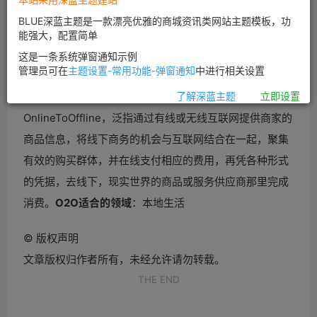
BLUE深蓝主题是一款漂亮优雅的商城资讯类网站主题模板，功
能强大，配置简单
这是一条系统弹窗通知示例
管理员可在
主题设置-常用功能-弹窗通知
中进行相关设置
O2O的概念源于2011年的美国：
O2O即
了解深蓝主题
立即设置
OnlineToOffline，泛指通过有线或无线互联网提供商家的
商品信息，将线下商务的机会与互联网结合在一起，聚集
有效的购买群体，并在线支付相应的费用，再凭各种形式
的凭据，去线下，现实世界的商品或服务供应商那里完成
消费。
O2O适合的领域
：本地生活
©
版权声明
文章版权归作者所有，未经允许请勿转载。
THE END