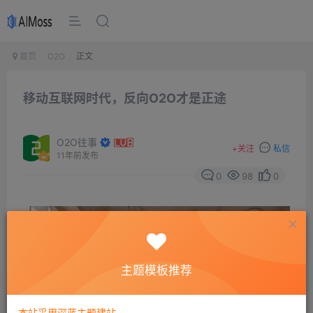
首页
O2O
正文
移动互联网时代，反向O2O才是正途
O2O往事
+
关注
私信
11年前发布
0
98
0
主题模板推荐
本站采用深蓝主题建站