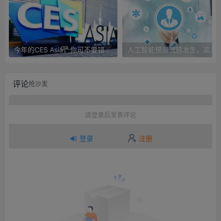
今年的CES Asia，你可不要错过这些自动驾驶看点
人工智能预测流感发生，高发季预测准确
评论
抢沙发
请登录后发表评论
登录
注册